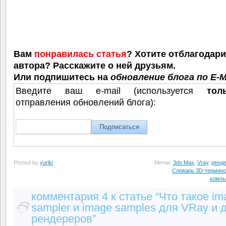
Вам
понравилась статья
? Хотите отблагодар
автора? Расскажите о ней друзьям.
Или подпишитесь на
обновление блога по E-M
Введите ваш e-mail (используется
тол
отправления обновлений блога):
Posted by
yuriki
Метки:
3ds Max
,
Vray
,
ренд
Словарь 3D-термин
компь
комментария 4 к статье “Что такое im
sampler и image samples для VRay и 
рендереров”