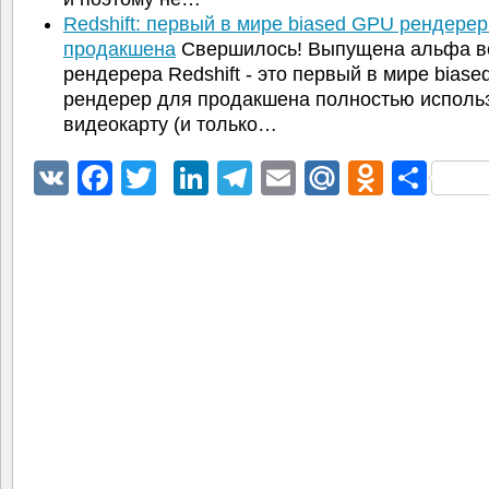
Redshift: первый в мире biased GPU рендерер
продакшена
Свершилось! Выпущена альфа в
рендерера Redshift - это первый в мире biase
рендерер для продакшена полностью испол
видеокарту (и только…
VK
Facebook
Twitter
LinkedIn
Telegram
Email
Mail.Ru
Odnokl
Отп