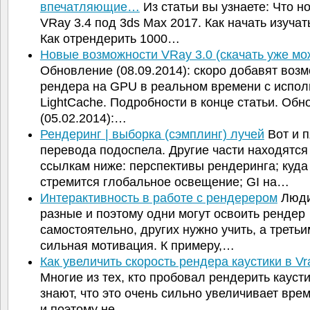
впечатляющие…
Из статьи вы узнаете: Что н
VRay 3.4 под 3ds Max 2017. Как начать изучат
Как отрендерить 1000…
Новые возможности VRay 3.0 (скачать уже мо
Обновление (08.09.2014): скоро добавят воз
рендера на GPU в реальном времени с испо
LightCache. Подробности в конце статьи. Об
(05.02.2014):…
Рендеринг | выборка (сэмплинг) лучей
Вот и п
перевода подоспела. Другие части находятся
ссылкам ниже: перспективы рендеринга; куда
стремится глобальное освещение; GI на…
Интерактивность в работе с рендерером
Люди
разные и поэтому одни могут освоить рендер
самостоятельно, других нужно учить, а треть
сильная мотивация. К примеру,…
Как увеличить скорость рендера каустики в V
Многие из тех, кто пробовал рендерить каусти
знают, что это очень сильно увеличивает вре
и поэтому не…