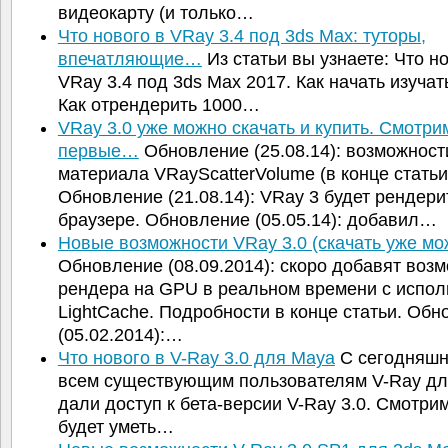
видеокарту (и только…
Что нового в VRay 3.4 под 3ds Max: туторы,
впечатляющие…
Из статьи вы узнаете: Что н
VRay 3.4 под 3ds Max 2017. Как начать изучат
Как отрендерить 1000…
VRay 3.0 уже можно скачать и купить. Смотри
первые…
Обновление (25.08.14): возможност
материала VRayScatterVolume (в конце статьи
Обновление (21.08.14): VRay 3 будет рендери
браузере. Обновление (05.05.14): добавил…
Новые возможности VRay 3.0 (скачать уже мо
Обновление (08.09.2014): скоро добавят воз
рендера на GPU в реальном времени с испо
LightCache. Подробности в конце статьи. Об
(05.02.2014):…
Что нового в V-Ray 3.0 для Maya
С сегодняшн
всем существующим пользователям V-Ray д
дали доступ к бета-версии V-Ray 3.0. Смотрим
будет уметь…