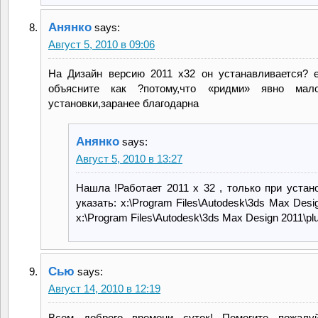
Анянко
says:
Август 5, 2010 в 09:06
На Дизайн версию 2011 х32 он устанавливается? 
объясните как ?потому,что «ридми» явно мал
установки,заранее благодарна
Анянко
says:
Август 5, 2010 в 13:27
Нашла !Работает 2011 х 32 , только при устан
указать: х:\Program Files\Autodesk\3ds Max Desi
х:\Program Files\Autodesk\3ds Max Design 2011\pl
Сью
says:
Август 14, 2010 в 12:19
Всем доброго времени суток! Помогите пожалуй