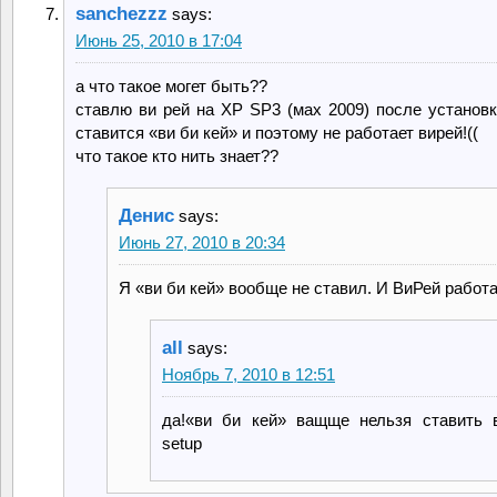
sanchezzz
says:
Июнь 25, 2010 в 17:04
а что такое могет быть??
ставлю ви рей на XP SP3 (мах 2009) после установк
ставится «ви би кей» и поэтому не работает вирей!((
что такое кто нить знает??
Денис
says:
Июнь 27, 2010 в 20:34
Я «ви би кей» вообще не ставил. И ВиРей работа
all
says:
Ноябрь 7, 2010 в 12:51
да!«ви би кей» ващще нельзя ставить 
setup