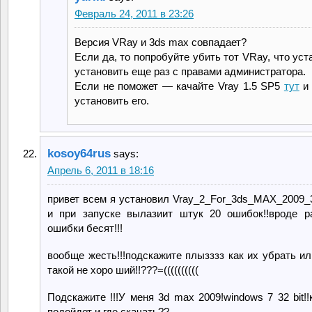
Февраль 24, 2011 в 23:26
Версия VRay и 3ds max совпадает?
Если да, то попробуйте убить тот VRay, что уст
установить еще раз с правами администратора.
Если не поможет — качайте Vray 1.5 SP5
тут
и 
установить его.
kosoy64rus
says:
Апрель 6, 2011 в 18:16
привет всем я установил Vray_2_For_3ds_MAX_2009_32
и при запуске вылазиит штук 20 ошибок!!вроде р
ошибки бесят!!!
вообще жесть!!!подскажите плызззз как их убрать ил
такой не хоро ший!!???=((((((((((
Подскажите !!!У меня 3d max 2009!windows 7 32 bit!!
подойдет и где скачать??