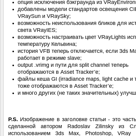
опция исключения бэкграунда из VRayEnviron
добавлены модели стандартов освещения CI
VRaySun и VRaySky;
возможность неиспользования бликов для ис
света VRayIES;
возможность настраивать цвет VRayLights ис
температуру Кельвина;
история VFB теперь отключается, если 3ds M
работает в режиме slave;
output .vrimg и пути для split channel теперь
отображаются в Asset Tracker’е;
файлы кеша GI (irradiance maps, light cache и 
тоже отображаются в Asset Tracker’е;
и много других (не таких значительных) улуч
P.S.
Изображение в заголовке статьи - это часть
сделанной автором Radoslav Zilinsky из С
использованием 3ds Max, Photoshop, VRay 