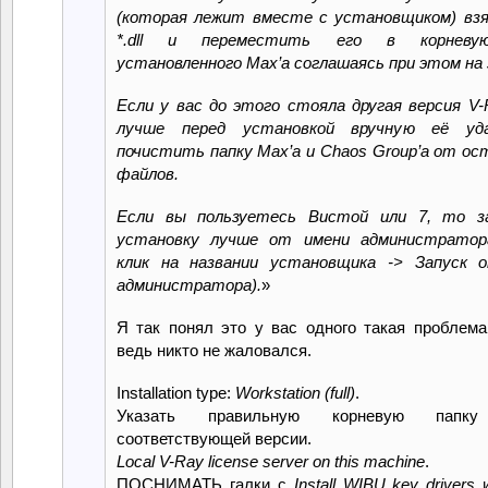
(которая лежит вместе с установщиком) вз
*.dll и переместить его в корневу
установленного Max’а соглашаясь при этом на 
Если у вас до этого стояла другая версия V-
лучше перед установкой вручную её уд
почистить папку Max’а и Chaos Group’а от о
файлов.
Если вы пользуетесь Вистой или 7, то з
установку лучше от имени администратор
клик на названии установщика -> Запуск 
администратора).
»
Я так понял это у вас одного такая проблем
ведь никто не жаловался.
Installation type:
Workstation (full)
.
Указать правильную корневую папк
соответствующей версии.
Local V-Ray license server on this machine
.
ПОСНИМАТЬ галки с
Install WIBU key drivers