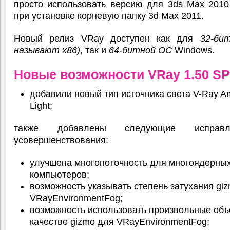
просто использовать версию для 3ds Max 2010
при установке корневую папку 3d Max 2011.
Новый релиз VRay доступен как для
32-бит
называют x86)
, так и
64-битной ОС
Windows.
Новые возможности VRay 1.50 SP
добавили новый тип источника света V-Ray A
Light;
также добавлены следующие исправ
усовершенствования:
улучшена многопоточность для многоядерны
компьютеров;
возможность указывать степень затухания gi
VRayEnvironmentFog;
возможность использовать произвольные объ
качестве gizmo для VRayEnvironmentFog;