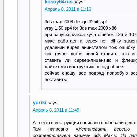
kosoy64rus
says:
Апрель 8, 2011 в 11:16
3ds max 2009 design 32bit; sp1
vray 1.50 sp4 for 3ds max 2009 x86
при запуске макса куча ошибок 126 и 107
макс работает а вирея нет. dll-ку замен
удалении вирея анинсталом тож ошибку 
как точно нужно вирей ставить, что вы
ставить ли сервер-лицензию и флешк
дайте плиз инструкцию поподробнее.
сейчас сношу все подряд попробую все
поставить.
yuriki
says:
Апрель 8, 2011 в 11:49
А то что в инструкции написано пробовали дела
Там написано «
Установить версию, 
соответствует вашему 3ds Max’у. Из пап