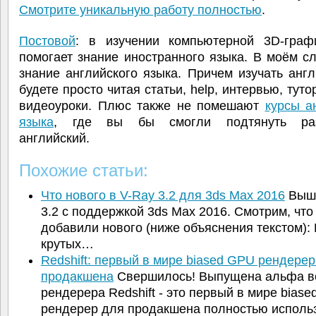
Смотрите уникальную работу полностью
.
Постовой
: в изучении компьютерной 3D-граф
помогает знание иностранного языка. В моём сл
знание английского языка. Причем изучать анг
будете просто читая статьи, help, интервью, туто
видеоуроки. Плюс также не помешают
курсы а
языка
, где вы бы смогли подтянуть раз
английский.
Похожие статьи:
Что нового в V-Ray 3.2 для 3ds Max 2016
Выше
3.2 с поддержкой 3ds Max 2016. Смотрим, что
добавили нового (ниже объяснения текстом):
крутых…
Redshift: первый в мире biased GPU рендерер
продакшена
Свершилось! Выпущена альфа в
рендерера Redshift - это первый в мире biase
рендерер для продакшена полностью испол