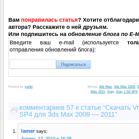
Вам
понравилась статья
? Хотите отблагодар
автора? Расскажите о ней друзьям.
Или подпишитесь на
обновление блога по E-M
Введите ваш e-mail (используется
тол
отправления обновлений блога):
Posted by
yuriki
Метки:
3ds Max
,
3ds Max 2009
,
3
Max 2011
,
Vray
,
Vray 1.50 SP4
комментариев 57 к статье “Скачать Vr
SP4 для 3ds Max 2009 — 2011”
lamer
says:
Апрель 13, 2010 в 16:38