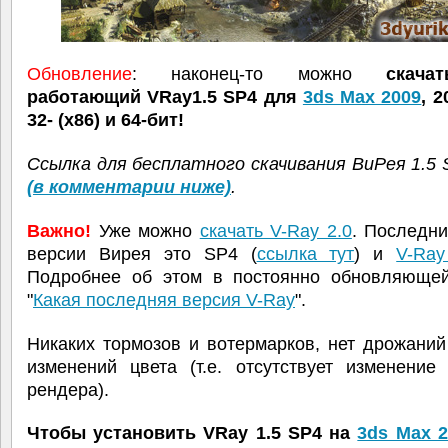
Обновление
: наконец-то можно
скача
работающий VRay1.5 SP4 для
3ds Max 2009
, 2
32- (x86) и 64-бит!
Ссылка для бесплатного скачивания ВиРея 1.5 
(в комментарии ниже)
.
Важно!
Уже можно
скачать V-Ray 2.0
. Последн
версии Вирея это SP4 (
ссылка тут
) и
V-Ray
Подробнее об этом в постоянно обновляющей
"
Какая последняя версия V-Ray
".
Никаких тормозов и вотермарков, нет дрожани
изменений цвета (т.е. отсутствует изменение
рендера).
Чтобы установить VRay 1.5 SP4 на
3ds Max 2