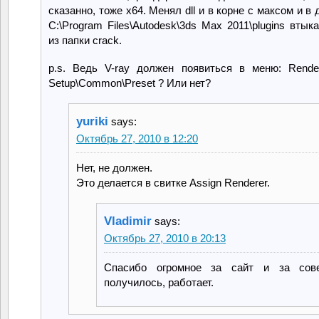
сказанно, тоже х64. Менял dll и в корне с максом и в
C:\Program Files\Autodesk\3ds Max 2011\plugins втык
из папки crack.
p.s. Ведь V-ray должен появиться в меню: Render
Setup\Common\Preset ? Или нет?
yuriki
says:
Октябрь 27, 2010 в 12:20
Нет, не должен.
Это делается в свитке Assign Renderer.
Vladimir
says:
Октябрь 27, 2010 в 20:13
Спасибо огромное за сайт и за сов
получилось, работает.