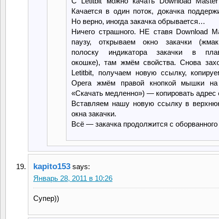
С Letitbit можно качать Download Maste
Качается в один поток, докачка поддержи
Но верно, иногда закачка обрывается…
Ничего страшного. НЕ ставя Download Ma
паузу, открываем окно закачки (жма
полоску индикатора закачки в пла
окошке), там жмём свойства. Снова зах
Letitbit, получаем новую ссылку, копиру
Opera жмём правой кнопкой мышки на
«Скачать медленно») — копировать адрес 
Вставляем нашу новую ссылку в верхню
окна закачки.
Всё — закачка продолжится с оборванного
kapito153
says:
Январь 28, 2011 в 10:26
Супер))