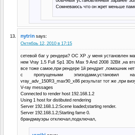
обычный установленный заранее 3d
Сомневаюсь что он жрет меньше пам
nytrin
says:
Октябрь 12, 2010 в 17:15
сетевой баг у рендера? ОС XP ,у меня установлен ма
нем Vray 1.5 Full Sp1 3Ds Max 9 And 2008 32Bit ,на в
все тоже самое,при рендере 1й рендрит ,помошник нет
с пропущеными эпизодами,установил н
vray_adv_150R3_max90_x86 результат тот же ,при виз
V-ray messages
Connected to render host 192.168.1.2
Using 1 host for distibuted rendering
Server 192.168.1.2:Scene loaded;starting render.
Server 192.168.1.2;Starting fame 0.
брандмауэры отключал,подключал,