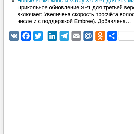
Новые возможности V-Ray 3.0 SP1 для 3ds M
Прикольное обновление SP1 для третьей вер
включает: Увеличена скорость просчёта волос
числе и с поддержкой Embree). Добавлена…
VK
Facebook
Twitter
LinkedIn
Telegram
Email
Mail.Ru
Odnokl
Отп