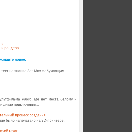
иц
и и рендера
 узнайте новое:
 тест на знание 3ds Max с обучающим
мультфильма Ранго, где нет места белому и
 и дикие приключения...
ительный процесс создания
ение было напечатано на 3D-принтере...
ский Pixar