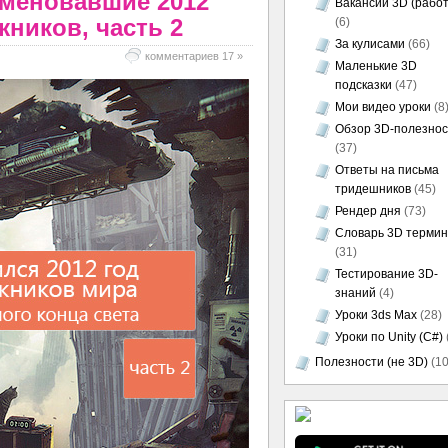
аменовавшие 2012
Вакансии 3D (работ
жников, часть 2
(6)
За кулисами
(66)
комментариев 17 »
Маленькие 3D
подсказки
(47)
Мои видео уроки
(8
Обзор 3D-полезно
(37)
Ответы на письма
тридешников
(45)
Рендер дня
(73)
Словарь 3D термин
(31)
Тестирование 3D-
знаний
(4)
Уроки 3ds Max
(28)
Уроки по Unity (C#)
Полезности (не 3D)
(10