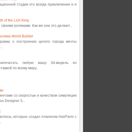
ационной студии это всегда приключение и я
.
 of the Lich King
а своими роликами. Как же они это делают...
олика World Builder
етражка о построении целого города мечты
..
 напечатать любую вашу 3d-модель из
авкой по всему миру...
ды
ментами со скоростью и качеством симуляции
s Designer 3...
с
 волосы, которые создал плагином HairFarm с
.