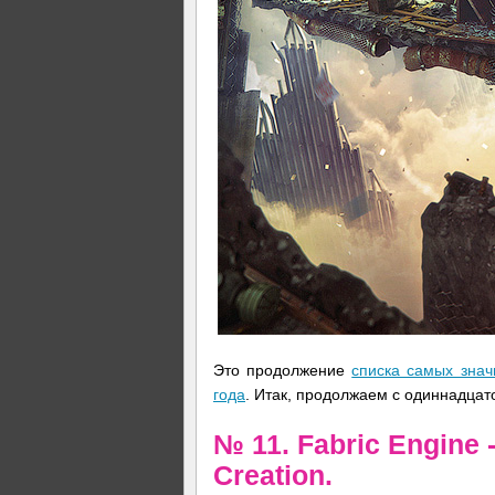
Это продолжение
списка самых зна
года
. Итак, продолжаем с одиннадцат
№ 11. Fabric Engine
Creation.