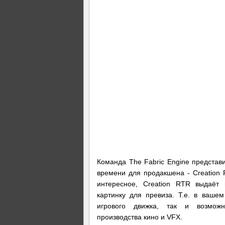
Команда The Fabric Engine представ
времени для продакшена - Creation 
интересное, Creation RTR выдаёт
картинку для превиза. Т.е. в ваше
игрового движка, так и возмож
производства кино и VFX.