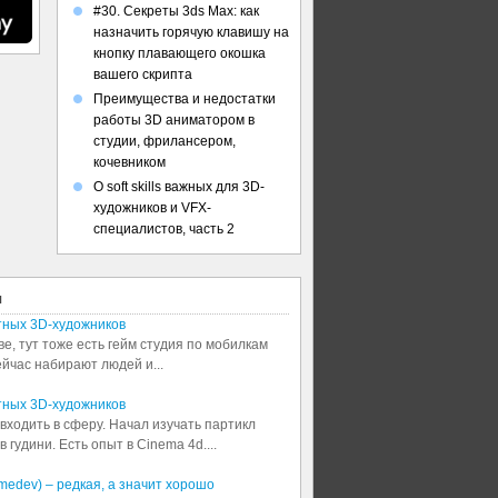
#30. Секреты 3ds Max: как
назначить горячую клавишу на
кнопку плавающего окошка
вашего скрипта
Преимущества и недостатки
работы 3D аниматором в
студии, фрилансером,
кочевником
О soft skills важных для 3D-
художников и VFX-
специалистов, часть 2
я
тных 3D-художников
ве, тут тоже есть гейм студия по мобилкам
сейчас набирают людей и...
тных 3D-художников
входить в сферу. Начал изучать партикл
 гудини. Есть опыт в Cinema 4d....
medev) – редкая, а значит хорошо