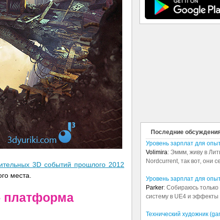
Последние обсуждени
Уровень зарплат для опы
Volimira
: Эммм, живу в Лит
Nordcurrent, так вот, они 
чительных 3D событий прошлого 2012
ого места.
Уровень зарплат для опы
Parker
: Собираюсь только 
 - платформа
систему в UE4 и эффекты в
Технический художник (ga