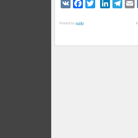
VK
Facebook
Twitter
Linke
Tel
Posted by
yuriki
М