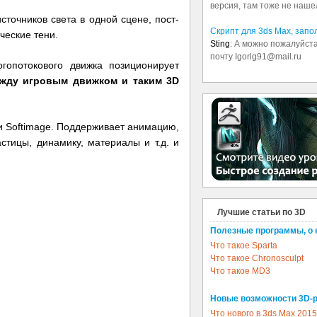
версия, там тоже не наше
точников света в одной сцене, пост-
Скрипт для 3ds Max, зап
ческие тени.
Sting
: А можно пожалуйста
почту Igorlg91@mail.ru
огопотокового движка позиционирует
ежду игровым движком и таким 3D
и Softimage. Поддерживает анимацию,
стицы, динамику, материалы и т.д. и
Лучшие статьи по 3D
Полезные программы, о 
Что такое Sparta
Что такое Chronosculpt
Что такое MD3
Новые возможности 3D-
Что нового в 3ds Max 2015