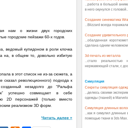
...работа в большой аним
в него окунулся с головой..
Создание синематика Wrath
...Blizzard всегда поражал
щая нам о жизни двух городских
Создание удивительного р
лые городские пейзажи 60-х годов.
...обалденная коротком
сделана одним человеком.
а, ведомый купидоном в роли клочка
а на, в общем то, довольно избитую
3d-печать из металла
...стало реальностью
нержавеющей стали, с дост
ала в этот список не из-за сюжета, а
же сказал революционного) подхода к
Симуляция
созданный незадолго до “Ральфа
Секреты симуляция одеж
век” успешно совмещает в себе
...делюсь своими экспери
одежды (тканей) в Marvelou
ию 2D персонажей (только вместо
ческим реализмом 3D форм.
Симуляция длинных воло
...как я симулил длинные
Читать далее »
помощью ткани в 3ds Max..