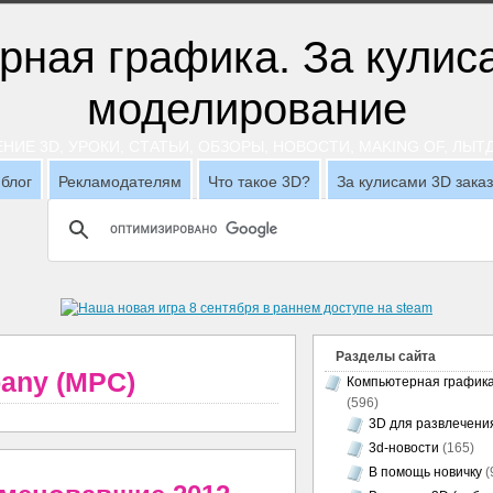
НИЕ 3D, УРОКИ, СТАТЬИ, ОБЗОРЫ, НОВОСТИ, MAKING OF, ЛЫ
блог
Рекламодателям
Что такое 3D?
За кулисами 3D зака
Разделы сайта
pany (MPC)
Компьютерная график
(596)
3D для развлечени
3d-новости
(165)
В помощь новичку
(