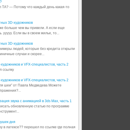
?
л ТА? — Потому что каждый день какая-то
тных 3D-художников
аже больше чем вы привели. А если еще
 ууууу. Если вы в своем жилье, то...
тных 3D-художников
примеры людей, которые без кредита открыли
диничные случаи и скорее...
3D-художников и VFX-специалистов, часть 2
л ссылку
3D-художников и VFX-специалистов, часть 2
для шеи” от Павла Медведева Можете
пражения?...
ация звука с анимацией в 3ds Max, часть 1
аписать обновленную статью по программе
струмент...
вушек дня
шку в латексе?? перешел по ссылке где полная