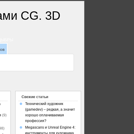
ТДЫБРЫ
зов
Свежие статьи
а
Технический художник
(gamedev) – редкая, а значит
я
(9)
хорошо оплачиваемая
профессия?
Megascans и Unreal Engine 4:
98)
инструменты для художника