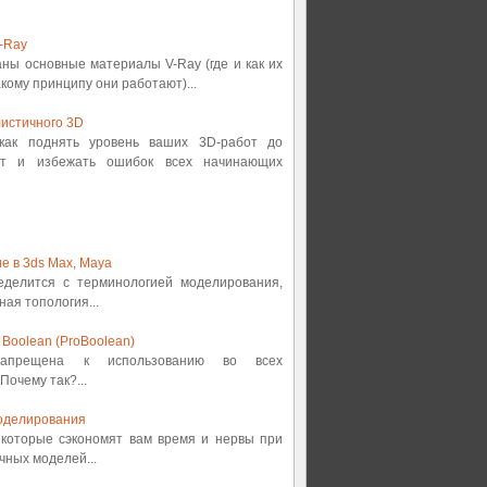
-Ray
аны основные материалы V-Ray (где и как их
кому принципу они работают)...
истичного 3D
 как поднять уровень ваших 3D-работ до
от и избежать ошибок всех начинающих
е в 3ds Max, Maya
ределится с терминологией моделирования,
ная топология...
Boolean (ProBoolean)
 запрещена к использованию во всех
Почему так?...
оделирования
, которые сэкономят вам время и нервы при
ных моделей...