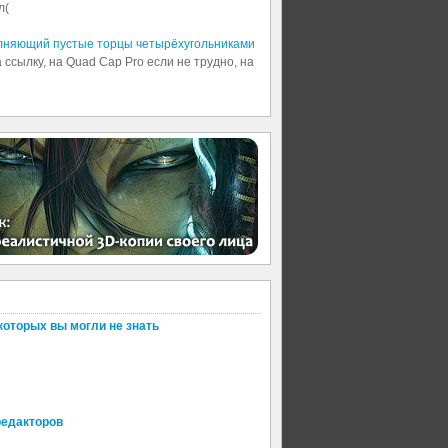
л(
олняющий пустые торцы четырёхугольниками
 ссылку, на Quad Cap Pro если не трудно, на
которых вы могли не знать
редакторов