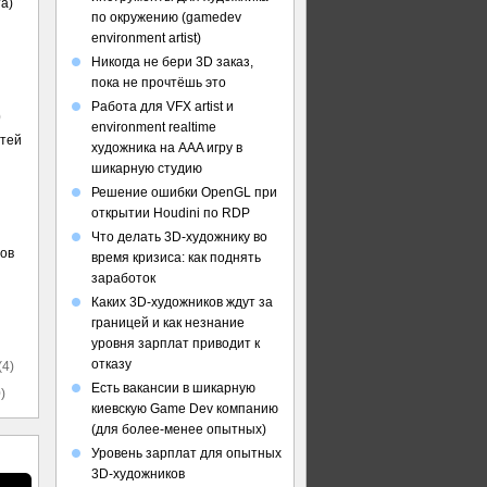
а)
по окружению (gamedev
environment artist)
Никогда не бери 3D заказ,
пока не прочтёшь это
Работа для VFX artist и
)
environment realtime
стей
художника на AAA игру в
шикарную студию
Решение ошибки OpenGL при
открытии Houdini по RDP
Что делать 3D-художнику во
ов
время кризиса: как поднять
заработок
Каких 3D-художников ждут за
границей и как незнание
уровня зарплат приводит к
отказу
(4)
Есть вакансии в шикарную
)
киевскую Game Dev компанию
(для более-менее опытных)
Уровень зарплат для опытных
3D-художников