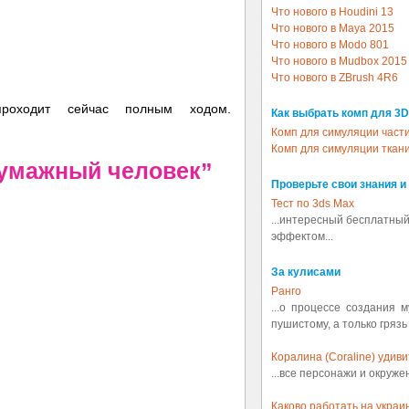
Что нового в Houdini 13
Что нового в Maya 2015
Что нового в Modo 801
Что нового в Mudbox 2015
Что нового в ZBrush 4R6
проходит сейчас полным ходом.
Как выбрать комп для 3D
Комп для симуляции част
Комп для симуляции ткан
Бумажный человек”
Проверьте свои знания и
Тест по 3ds Max
...интересный бесплатный
эффектом...
За кулисами
Ранго
...о процессе создания 
пушистому, а только грязь
Коралина (Coraline) удив
...все персонажи и окруж
Каково работать на украин