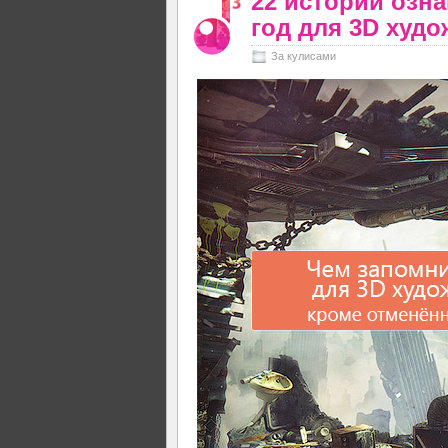
22 истории озн
год для 3D худо
За кулисами