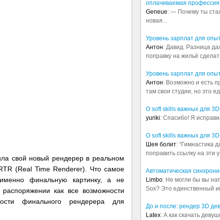
оплачиваемая профессия
Geneue
: — Почему ты ста
новая...
Уровень зарплат для опы
Антон
: Давид. Разница д
поправку на жильё сделать.
Уровень зарплат для опы
Антон
: Возможно и есть 
там свои студии, но это е
О soft skills важных для 
yuriki
: Спасибо! Я исправи
О soft skills важных для 
Шея болит
: “Гимнастика 
поправить ссылку на эти у
ила свой новый рендерер в реальном
RTR (Real Time Renderer). Что самое
Автоматическая синхрониз
 именно финальную картинку, а не
Limbo
: Не могли бы вы н
Sox? Это единственный ин
м распоряжении как все возможности
ности финального рендерера для
До и после: рендер 3D де
Latex
: А как скачать деву