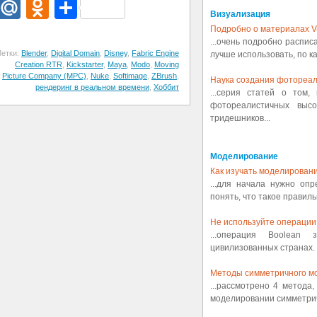
dIn
egram
Email
Mail.Ru
Odnoklassniki
Отправить
Визуализация
Подробно о материалах V
...очень подробно распис
етки:
Blender
,
Digital Domain
,
Disney
,
Fabric Engine
лучше использовать, по ка
Creation RTR
,
Kickstarter
,
Maya
,
Modo
,
Moving
Picture Company (MPC)
,
Nuke
,
Softimage
,
ZBrush
,
Наука создания фотореал
рендеринг в реальном времени
,
Хоббит
...серия статей о том,
фотореалистичных выс
тридешников...
Моделирование
Как изучать моделировани
...для начала нужно оп
понять, что такое правиль
Не используйте операции 
...операция Boolean
цивилизованных странах. 
Методы симметричного м
...рассмотрено 4 метода
моделировании симметрич