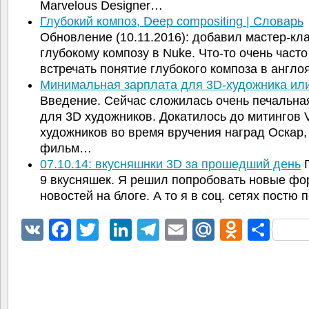
Marvelous Designer…
Глубокий композ, Deep compositing | Словарь
Обновление (10.11.2016): добавил мастер-кла
глубокому композу в Nuke. Что-то очень часто
встречать понятие глубокого композа в англ
Минимальная зарплата для 3D-художника и
Введение. Сейчас сложилась очень печальна
для 3D художников. Докатилось до митингов 
художников во время вручения наград Оскар,
фильм…
07.10.14: вкусняшнки 3D за прошедший день
П
9 вкусняшек. Я решил попробовать новые ф
новостей на блоге. А то я в соц. сетях постю
VK
Facebook
Twitter
LinkedIn
Telegram
Email
Mail.Ru
Odnokl
Отп