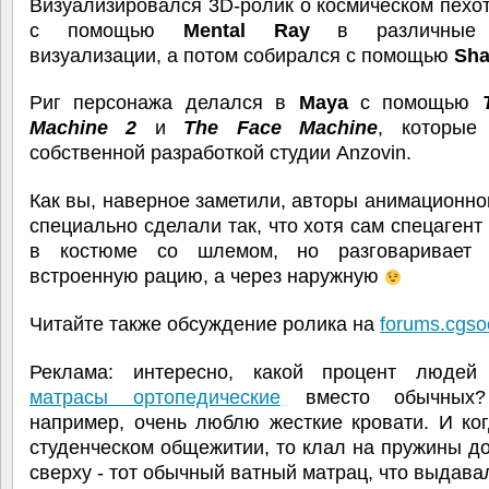
Визуализировался 3D-ролик о космическом пехо
с помощью
Mental Ray
в различные 
визуализации, а потом собирался с помощью
Sha
Риг персонажа делался в
Maya
с помощью
Machine 2
и
The Face Machine
, которые
собственной разработкой студии Anzovin.
Как вы, наверное заметили, авторы анимационн
специально сделали так, что хотя сам спецагент
в костюме со шлемом, но разговаривает 
встроенную рацию, а через наружную
Читайте также обсуждение ролика на
forums.cgsoc
Реклама: интересно, какой процент людей
матрасы ортопедические
вместо обычных?
например, очень люблю жесткие кровати. И ко
студенческом общежитии, то клал на пружины до
сверху - тот обычный ватный матрац, что выдава