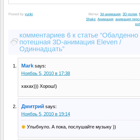
Posted by
yuriki
Метки:
3d-анимация
,
3D-ролик
,
Shake
,
Анимация
,
анимация перс
ро
комментариев 6 к статье “Обалденно
потешная 3D-анимация Eleven /
Одиннадцать”
Mark
says:
Ноябрь 5, 2010 в 17:38
хахах))) Хорош!)
Дмитрий
says:
Ноябрь 5, 2010 в 19:14
Улыбнуло. А пока, послушайте музыку ))