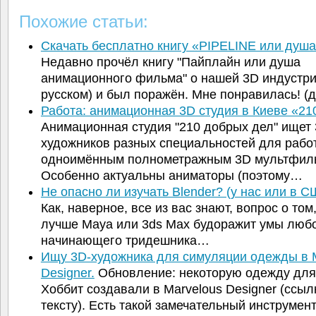
Похожие статьи:
Скачать бесплатно книгу «PIPELINE или душ
Недавно прочёл книгу "Пайплайн или душа
анимационного фильма" о нашей 3D индустри
русском) и был поражён. Мне понравилась! 
Работа: анимационная 3D студия в Киеве «2
Анимационная студия "210 добрых дел" ищет 
художников разных специальностей для рабо
одноимённым полнометражным 3D мультфил
Особенно актуальны аниматоры (поэтому…
Не опасно ли изучать Blender? (у нас или в 
Как, наверное, все из вас знают, вопрос о том,
лучше Maya или 3ds Max будоражит умы люб
начинающего тридешника…
Ищу 3D-художника для симуляции одежды в 
Designer.
Обновление: некоторую одежду дл
Хоббит создавали в Marvelous Designer (ссыл
тексту). Есть такой замечательный инструмен