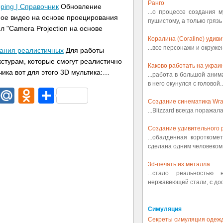
Ранго
pping | Справочник
Обновление
...о процессе создания 
ное видео на основе проецирования
пушистому, а только грязь
ел "Camera Projection на основе
Коралина (Coraline) удив
...все персонажи и окруж
дания реалистичных
Для работы
стурам, которые смогут реалистично
Каково работать на украин
чика вот для этого 3D мультика:…
...работа в большой аним
в него окунулся с головой..
dIn
egram
Email
Mail.Ru
Odnoklassniki
Отправить
Создание синематика Wrath
...Blizzard всегда поражал
Создание удивительного р
...обалденная коротком
сделана одним человеком.
3d-печать из металла
...стало реальностью
нержавеющей стали, с дост
Симуляция
Секреты симуляция одеж