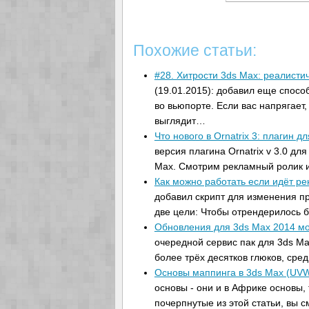
Похожие статьи:
#28. Хитрости 3ds Max: реалист
(19.01.2015): добавил еще спосо
во вьюпорте. Если вас напрягает,
выглядит…
Что нового в Ornatrix 3: плагин 
версия плагина Ornatrix v 3.0 дл
Max. Смотрим рекламный ролик
Как можно работать если идёт ре
добавил скрипт для изменения пр
две цели: Чтобы отрендерилось 
Обновления для 3ds Max 2014 мо
очередной сервис пак для 3ds Ma
более трёх десятков глюков, сре
Основы маппинга в 3ds Max (UVW
основы - они и в Африке основы,
почерпнутые из этой статьи, вы