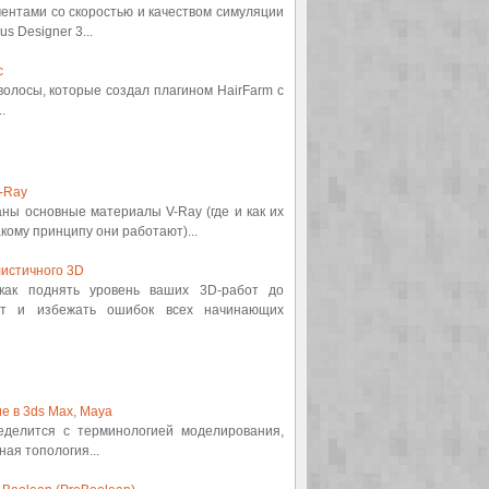
ментами со скоростью и качеством симуляции
s Designer 3...
с
 волосы, которые создал плагином HairFarm с
.
-Ray
аны основные материалы V-Ray (где и как их
кому принципу они работают)...
истичного 3D
 как поднять уровень ваших 3D-работ до
от и избежать ошибок всех начинающих
е в 3ds Max, Maya
ределится с терминологией моделирования,
ная топология...