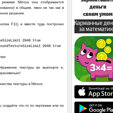
режиме Nitrous она отображается
рованно) в общем, явно не так как в
енное решение.
кнопка F11) и ввести туда построчно
reSizeLimit 2048 true
roundTextureSizeLimit 2048 true
ter.
бражение текстуры во вьюпорте и,
красивенько!
ы создаёте что-то по чертежам или по