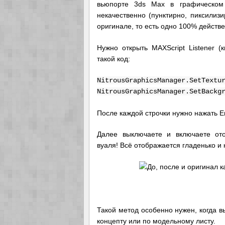
вьюпорте 3ds Max в графическом 
некачественно (пунктирно, пиксилизи
оригинале, то есть одно 100% действ
Нужно открыть MAXScript Listener (
такой код:
NitrousGraphicsManager.SetTextu
NitrousGraphicsManager.SetBackg
После каждой строчки нужно нажать En
Далее выключаете и включаете ото
вуаля! Всё отображается гладенько и 
Такой метод особенно нужен, когда в
концепту или по модельному листу.