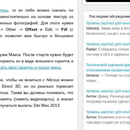
туры
, то их либо можно скачать по
амостоятельно на основе текстур со
Последние обсуждени
венных фотографий. Для этого нужен
Уровень зарплат для опы
Volimira
: Эммм, живу в Лит
 -> Other ->
Offset
и Edit ->
Fill
(с
Nordcurrent, так вот, они 
то позволит вам быстро и бесшовно
Уровень зарплат для опы
Parker
: Собираюсь только 
узки Макса. После старта нужно будет
систему в UE4 и эффекты в
формить их в виде внешнего скрипта и
Технический художник (ga
сать свои скрипты я писал здесь
.
оплачиваемая профессия
Geneue
: — Почему ты ста
, чтобы не возиться с Nitrous можно
новая...
Direct 3D, но он реально тормозит
Уровень зарплат для опы
trous. Также вы должны понимать, что
Антон
: Давид. Разница д
память (память видеокарты), а значит
поправку на жильё сделать.
случаться вылеты 3ds Max 2013.
Уровень зарплат для опы
Антон
: Возможно и есть 
там свои студии, но это е