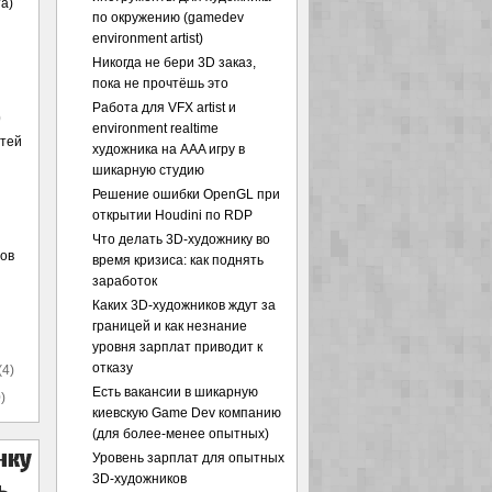
а)
по окружению (gamedev
environment artist)
Никогда не бери 3D заказ,
пока не прочтёшь это
Работа для VFX artist и
)
environment realtime
стей
художника на AAA игру в
шикарную студию
Решение ошибки OpenGL при
открытии Houdini по RDP
Что делать 3D-художнику во
ов
время кризиса: как поднять
заработок
Каких 3D-художников ждут за
границей и как незнание
уровня зарплат приводит к
отказу
(4)
Есть вакансии в шикарную
)
киевскую Game Dev компанию
(для более-менее опытных)
Уровень зарплат для опытных
3D-художников