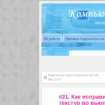
ОБУЧЕ
3D работа
Причины подписаться на 
Видеообзор новых возможностей 3ds
Max 2014
#21. Как исправ
текстур во вьюп