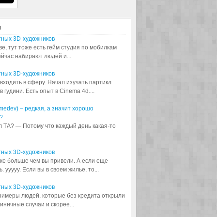
я
тных 3D-художников
ве, тут тоже есть гейм студия по мобилкам
сейчас набирают людей и...
тных 3D-художников
входить в сферу. Начал изучать партикл
 гудини. Есть опыт в Cinema 4d....
medev) – редкая, а значит хорошо
?
л ТА? — Потому что каждый день какая-то
тных 3D-художников
аже больше чем вы привели. А если еще
 ууууу. Если вы в своем жилье, то...
тных 3D-художников
примеры людей, которые без кредита открыли
диничные случаи и скорее...