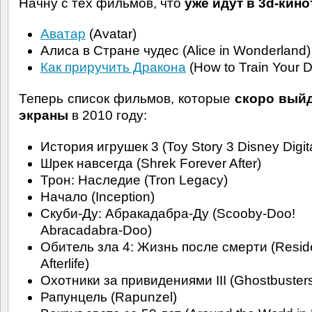
Начну с тех фильмов, что
уже идут в 3d-кино
Аватар
(Avatar)
Алиса в Стране чудес (Alice in Wonderland)
Как приручить Дракона
(How to Train Your 
Теперь список фильмов, которые
скоро выйд
экраны
в 2010 году:
История игрушек 3 (Toy Story 3 Disney Digita
Шрек навсегда (Shrek Forever After)
Трон: Наследие (Tron Legacy)
Начало (Inception)
Скуби-Ду: Абракадабра-Ду (Scooby-Doo!
Abracadabra-Doo)
Обитель зла 4: Жизнь после смерти (Residen
Afterlife)
Охотники за привидениями III (Ghostbusters 
Рапунцель (Rapunzel)