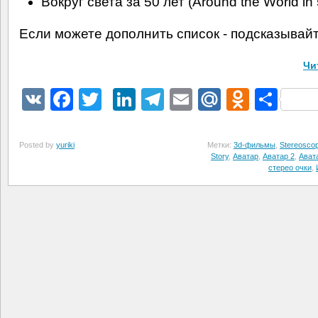
Вокруг света за 50 лет (Around the World in
Если можете дополнить список - подсказывайт
Чи
VK
Facebook
Twitter
LinkedIn
Telegram
Email
Mail.Ru
Odnokl
Отп
Posted by
yuriki
Метки:
3d-фильмы
,
Stereoscop
Story
,
Аватар
,
Аватар 2
,
Ават
стерео очки
,