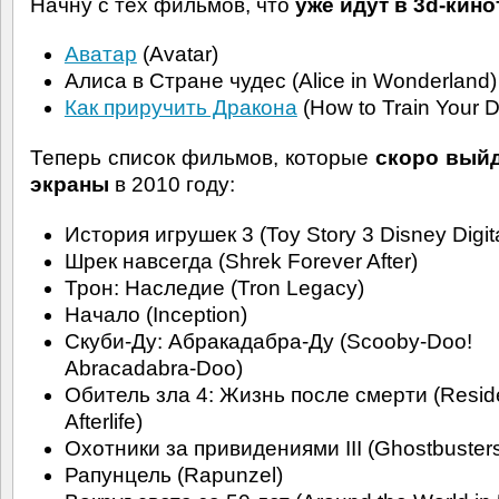
Начну с тех фильмов, что
уже идут в 3d-кино
Аватар
(Avatar)
Алиса в Стране чудес (Alice in Wonderland)
Как приручить Дракона
(How to Train Your 
Теперь список фильмов, которые
скоро выйд
экраны
в 2010 году:
История игрушек 3 (Toy Story 3 Disney Digita
Шрек навсегда (Shrek Forever After)
Трон: Наследие (Tron Legacy)
Начало (Inception)
Скуби-Ду: Абракадабра-Ду (Scooby-Doo!
Abracadabra-Doo)
Обитель зла 4: Жизнь после смерти (Residen
Afterlife)
Охотники за привидениями III (Ghostbusters 
Рапунцель (Rapunzel)