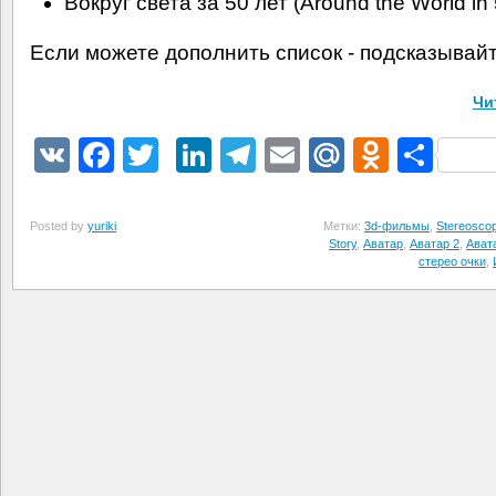
Вокруг света за 50 лет (Around the World in
Если можете дополнить список - подсказывайт
Чи
VK
Facebook
Twitter
LinkedIn
Telegram
Email
Mail.Ru
Odnokl
Отп
Posted by
yuriki
Метки:
3d-фильмы
,
Stereoscop
Story
,
Аватар
,
Аватар 2
,
Ават
стерео очки
,