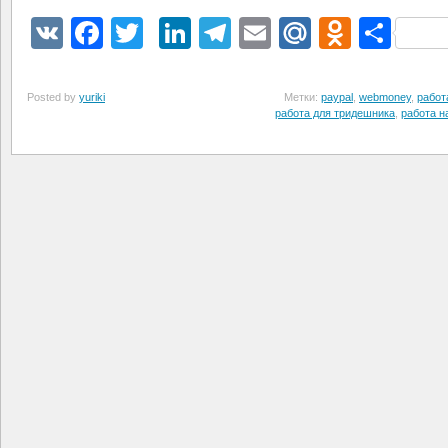
VK
Facebook
Twitter
LinkedIn
Telegram
Email
Mail.Ru
Odnokl
Отп
Posted by
yuriki
Метки:
paypal
,
webmoney
,
работ
работа для тридешника
,
работа н