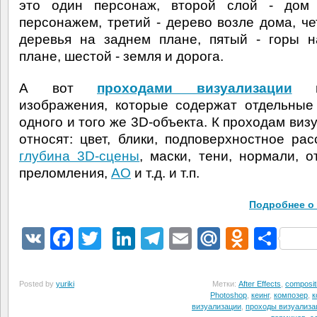
это один персонаж, второй слой - дом
персонажем, третий - дерево возле дома, че
деревья на заднем плане, пятый - горы 
плане, шестой - земля и дорога.
А вот
проходами визуализации
на
изображения, которые содержат отдельные
одного и того же 3D-объекта. К проходам виз
относят: цвет, блики, подповерхностное рас
глубина 3D-сцены
, маски, тени, нормали, о
преломления,
AO
и т.д. и т.п.
Подробнее о 
VK
Facebook
Twitter
LinkedIn
Telegram
Email
Mail.Ru
Odnokl
Отп
Posted by
yuriki
Метки:
After Effects
,
composit
Photoshop
,
кеинг
,
композер
,
к
визуализации
,
проходы визуализа