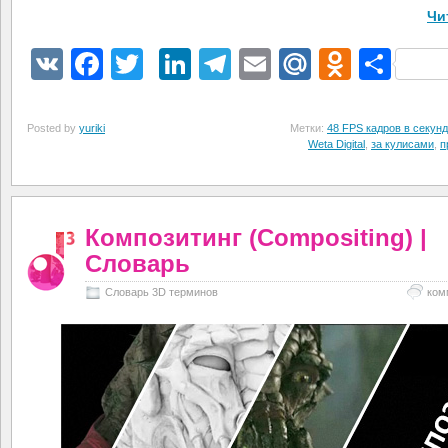
Чи
VK
Facebook
Twitter
LinkedIn
Telegram
Email
Mail.Ru
Odnokl
Отп
Posted by
yuriki
Метки:
48 FPS кадров в секунд
Weta Digital
,
за кулисами
,
п
Композитинг (Compositing) |
Словарь
Словарь 3D терминов
ком