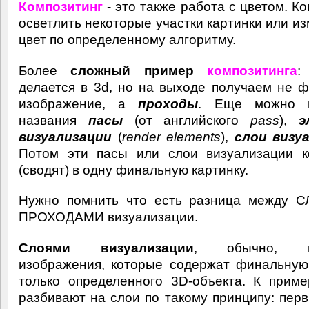
Композитинг
- это также работа с цветом. К
осветлить некоторые участки картинки или из
цвет по определенному алгоритму.
Более
сложный пример
композитинга
:
делается в 3d, но на выходе получаем не 
изображение, а
проходы
. Еще можно в
названия
пасы
(от английского
pass
),
э
визуализации
(
render elements
),
слои визу
Потом эти пасы или слои визуализации к
(сводят) в одну финальную картинку.
Нужно помнить что есть разница между 
ПРОХОДАМИ визуализации.
Слоями визуализации
, обычно, н
изображения, которые содержат финальную
только определенного 3D-объекта. К приме
разбивают на слои по такому принципу: перв