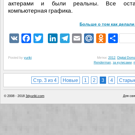
актерами и были реальны. Все оста
компьютерная графика.
Больше о том как делали
VK
Facebook
Twitter
LinkedIn
Telegram
Email
Mail.Ru
Odnokl
Отп
Posted by
yuriki
Метки:
2012
,
Digital Dom
Renderman
,
за кулисами
,
Стр. 3 из 4
Новые
1
2
3
4
Стары
© 2008 - 2018
3dyuriki.com
Для свя