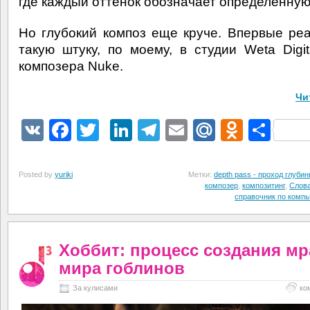
где каждый оттенок обозначает определённую
Но глубокий композ еще круче. Впервые ре
такую штуку, по моему, в студии Weta Digit
композера Nuke.
Чи
VK
Facebook
Twitter
LinkedIn
Telegram
Email
Mail.Ru
Odnokl
Отп
Posted by
yuriki
Метки:
depth pass - проход глуби
композер
,
композитинг
,
Слова
справочник по комп
Хоббит: процесс создания мр
мира гоблинов
За кулисами
ко