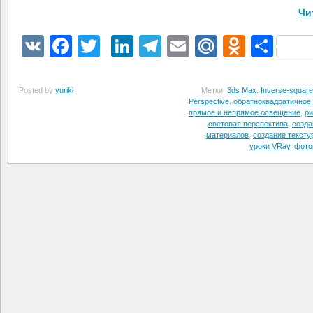
Чи
VK
Facebook
Twitter
LinkedIn
Telegram
Email
Mail.Ru
Odnokl
Отп
Posted by
yuriki
Метки:
3ds Max
,
Inverse-square 
Perspective
,
обратноквадратичное 
прямое и непрямое освещение
,
ри
световая перспектива
,
созда
материалов
,
создание тексту
уроки VRay
,
фото