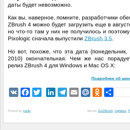
даты будет невозможно.
Как вы, наверное, помните, разработчики обе
ZBrush 4 можно будет загрузить еще в август
но что-то там у них не получилось и поэтому
Pixologic сначала выпустили
ZBrush 3.5
.
Но вот, похоже, что эта дата (понедельник, 
2010) окончательная. Чем же нас пораду
релиз ZBrush 4 для Windows и Mac OS X:
Подробнее об ано
VK
Facebook
Twitter
LinkedIn
Telegram
Email
Mail.Ru
Odnokl
Отп
Posted by
yuriki
Метки:
GoZBrush
,
Lightbox
,
P