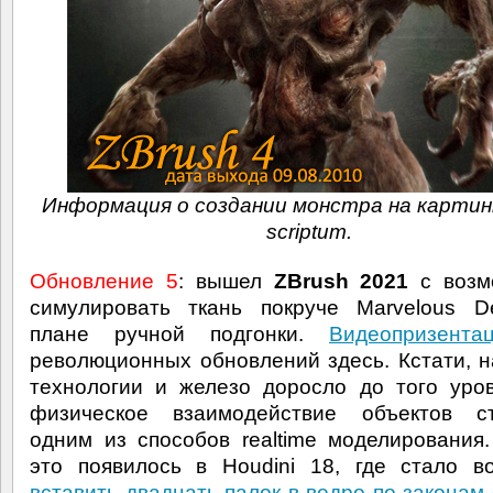
Информация о создании монстра на картинк
scriptum.
Обновление 5
: вышел
ZBrush 2021
с возм
симулировать ткань покруче Marvelous D
плане ручной подгонки.
Видеопризент
революционных обновлений здесь. Кстати, н
технологии и железо доросло до того уров
физическое взаимодействие объектов ст
одним из способов realtime моделирования
это появилось в Houdini 18, где стало 
вставить двадцать палок в ведро по законам