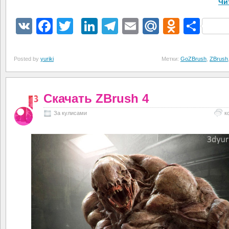
Чи
VK
Facebook
Twitter
LinkedIn
Telegram
Email
Mail.Ru
Odnokl
Отп
Posted by
yuriki
Метки:
GoZBrush
,
ZBrush
Скачать ZBrush 4
За кулисами
к