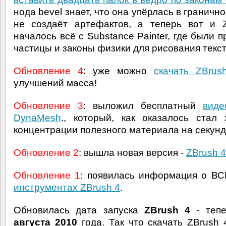
нода bevel знает, что она упёрлась в граничн
не создаёт артефактов, а теперь вот и 
началось всё с Substance Painter, где были 
частицы и законы физики для рисования текст
Обновление 4
: уже можно
скачать ZBru
улучшений масса!
Обновление 3
: выложил бесплатный
виде
DynaMesh
., который, как оказалось стал
концентрации полезного материала на секунд
Обновление 2
: вышла новая версия -
ZBrush 
Обновление 1
: появилась информация о В
инструментах ZBrush 4
.
Обновилась дата запуска
ZBrush 4
- теп
августа 2010
года. Так что скачать ZBrush 