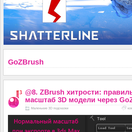
GoZBrush
@8. ZBrush хитрости: прави
масштаб 3D модели через Go
Маленькие 3D подсказки
ко