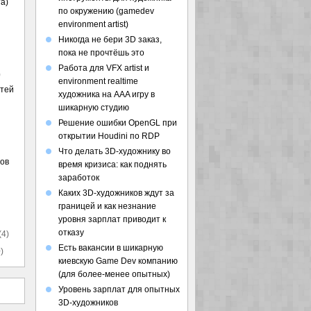
а)
по окружению (gamedev
environment artist)
Никогда не бери 3D заказ,
пока не прочтёшь это
Работа для VFX artist и
)
environment realtime
стей
художника на AAA игру в
шикарную студию
Решение ошибки OpenGL при
открытии Houdini по RDP
Что делать 3D-художнику во
ов
время кризиса: как поднять
заработок
Каких 3D-художников ждут за
границей и как незнание
уровня зарплат приводит к
отказу
(4)
Есть вакансии в шикарную
)
киевскую Game Dev компанию
(для более-менее опытных)
Уровень зарплат для опытных
3D-художников