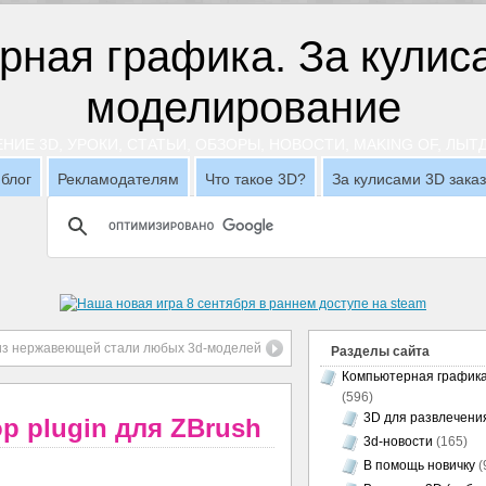
НИЕ 3D, УРОКИ, СТАТЬИ, ОБЗОРЫ, НОВОСТИ, MAKING OF, ЛЫ
блог
Рекламодателям
Что такое 3D?
За кулисами 3D зака
 из нержавеющей стали любых 3d-моделей
Разделы сайта
Компьютерная график
(596)
3D для развлечени
op plugin для ZBrush
3d-новости
(165)
В помощь новичку
(