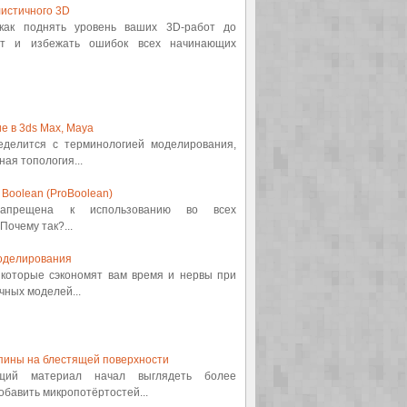
истичного 3D
 как поднять уровень ваших 3D-работ до
от и избежать ошибок всех начинающих
е в 3ds Max, Maya
ределится с терминологией моделирования,
ная топология...
Boolean (ProBoolean)
 запрещена к использованию во всех
Почему так?...
оделирования
, которые сэкономят вам время и нервы при
ных моделей...
пины на блестящей поверхности
ящий материал начал выглядеть более
обавить микропотёртостей...