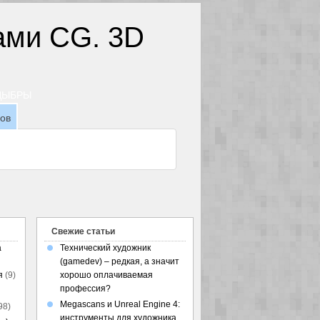
ТДЫБРЫ
зов
Свежие статьи
а
Технический художник
(gamedev) – редкая, а значит
я
(9)
хорошо оплачиваемая
профессия?
Megascans и Unreal Engine 4:
98)
инструменты для художника