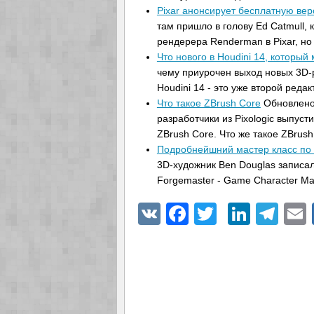
Pixar анонсирует бесплатную в
там пришло в голову Ed Catmull,
рендерера Renderman в Pixar, но
Что нового в Houdini 14, который
чему приурочен выход новых 3D-
Houdini 14 - это уже второй реда
Что такое ZBrush Core
Обновлено 
разработчики из Pixologic выпус
ZBrush Core. Что же такое ZBrus
Подробнейшний мастер класс по
3D-художник Ben Douglas записал
Forgemaster - Game Character Mas
VK
Facebook
Twitter
Linke
Tel