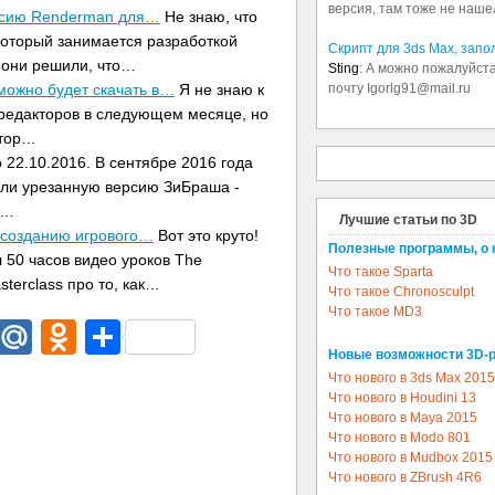
версия, там тоже не наше
ерсию Renderman для…
Не знаю, что
 который занимается разработкой
Скрипт для 3ds Max, зап
 они решили, что…
Sting
: А можно пожалуйста
 можно будет скачать в…
Я не знаю к
почту Igorlg91@mail.ru
редакторов в следующем месяце, но
ктор…
22.10.2016. В сентябре 2016 года
тили урезанную версию ЗиБраша -
h…
Лучшие статьи по 3D
 созданию игрового…
Вот это круто!
Полезные программы, о 
 50 часов видео уроков The
Что такое Sparta
terclass про то, как…
Что такое Chronosculpt
Что такое MD3
dIn
egram
Email
Mail.Ru
Odnoklassniki
Отправить
Новые возможности 3D-
Что нового в 3ds Max 2015
Что нового в Houdini 13
Что нового в Maya 2015
Что нового в Modo 801
Что нового в Mudbox 2015
Что нового в ZBrush 4R6