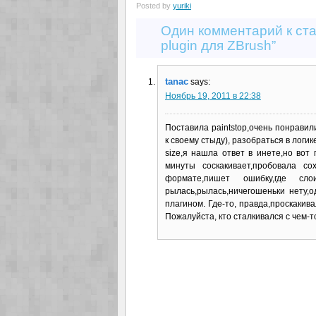
Posted by
yuriki
Один комментарий к ста
plugin для ZBrush”
tanac
says:
Ноябрь 19, 2011 в 22:38
Поставила paintstop,очень понравил
к своему стыду), разобраться в логик
size,я нашла ответ в инете,но вот
минуты соскакивает,пробовала с
формате,пишет ошибку,где с
рылась,рылась,ничегошеньки нету,
плагином. Где-то, правда,проскакив
Пожалуйста, кто сталкивался с чем-т