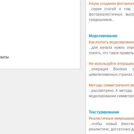
Наука создания фотореал
...серия статей о том,
фотореалистичных выс
тридешников...
Моделирование
Как изучать моделировани
...для начала нужно оп
понять, что такое правиль
крыты.
Не используйте операции 
...операция Boolean
цивилизованных странах. 
Методы симметричного м
...рассмотрено 4 метода
моделировании симметрич
Текстурирование
Реалистичные микроцара
...чтобы новый блест
реалистичо, достаточно д