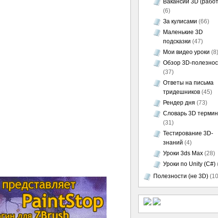
Вакансии 3D (работ
(6)
За кулисами
(66)
Маленькие 3D
подсказки
(47)
Мои видео уроки
(8
Обзор 3D-полезно
(37)
Ответы на письма
тридешников
(45)
Рендер дня
(73)
Словарь 3D термин
(31)
Тестирование 3D-
знаний
(4)
Уроки 3ds Max
(28)
Уроки по Unity (C#)
Полезности (не 3D)
(10