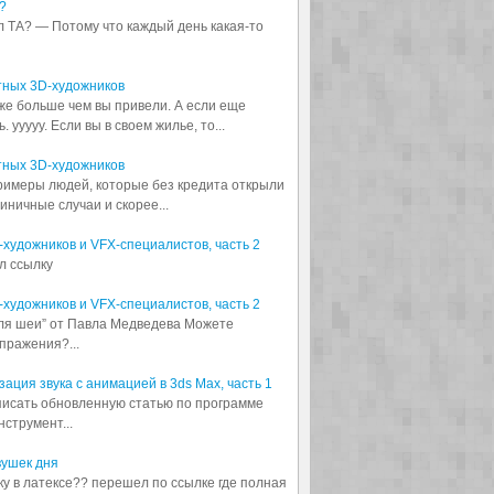
?
л ТА? — Потому что каждый день какая-то
тных 3D-художников
аже больше чем вы привели. А если еще
 ууууу. Если вы в своем жилье, то...
тных 3D-художников
примеры людей, которые без кредита открыли
диничные случаи и скорее...
3D-художников и VFX-специалистов, часть 2
л ссылку
3D-художников и VFX-специалистов, часть 2
для шеи” от Павла Медведева Можете
пражения?...
ация звука с анимацией в 3ds Max, часть 1
аписать обновленную статью по программе
струмент...
вушек дня
шку в латексе?? перешел по ссылке где полная