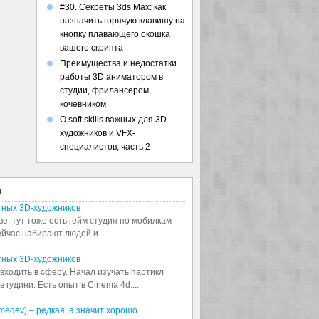
#30. Секреты 3ds Max: как
назначить горячую клавишу на
кнопку плавающего окошка
вашего скрипта
Преимущества и недостатки
работы 3D аниматором в
студии, фрилансером,
кочевником
О soft skills важных для 3D-
художников и VFX-
специалистов, часть 2
я
тных 3D-художников
ве, тут тоже есть гейм студия по мобилкам
сейчас набирают людей и...
тных 3D-художников
входить в сферу. Начал изучать партикл
 гудини. Есть опыт в Cinema 4d....
medev) – редкая, а значит хорошо