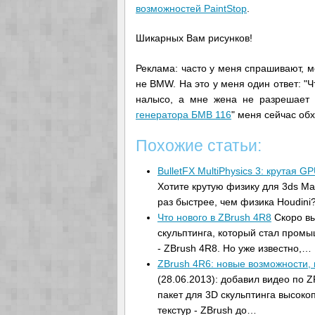
возможностей PaintStop
.
Шикарных Вам рисунков!
Реклама: часто у меня спрашивают, м
не BMW. На это у меня один ответ: "
налысо, а мне жена не разрешает :
генератора БМВ 116
" меня сейчас об
Похожие статьи:
BulletFX MultiPhysics 3: крутая 
Хотите крутую физику для 3ds Ma
раз быстрее, чем физика Houdini
Что нового в ZBrush 4R8
Скоро вы
скульптинга, который стал пром
- ZBrush 4R8. Но уже известно,…
ZBrush 4R6: новые возможности, 
(28.06.2013): добавил видео по
пакет для 3D скульптинга высок
текстур - ZBrush до…