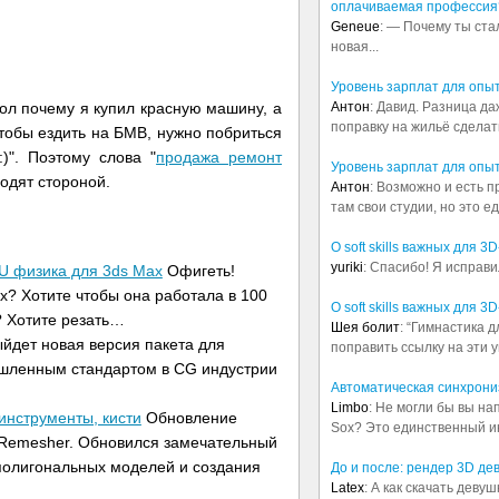
оплачиваемая профессия
Geneue
: — Почему ты ста
новая...
Уровень зарплат для опы
Антон
: Давид. Разница д
ол почему я купил красную машину, а
поправку на жильё сделать.
Чтобы ездить на БМВ, нужно побриться
)". Поэтому слова "
продажа ремонт
Уровень зарплат для опы
ходят стороной.
Антон
: Возможно и есть 
там свои студии, но это е
О soft skills важных для 
yuriki
: Спасибо! Я исправи
GPU физика для 3ds Max
Офигеть!
x? Хотите чтобы она работала в 100
О soft skills важных для 
? Хотите резать…
Шея болит
: “Гимнастика 
йдет новая версия пакета для
поправить ссылку на эти у
ышленным стандартом в CG индустрии
Автоматическая синхрониз
Limbo
: Не могли бы вы н
инструменты, кисти
Обновление
Sox? Это единственный ин
 ZRemesher. Обновился замечательный
ополигональных моделей и создания
До и после: рендер 3D де
Latex
: А как скачать деву