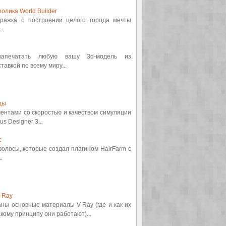
олика World Builder
етражка о построении целого города мечты
..
 напечатать любую вашу 3d-модель из
авкой по всему миру...
ды
ментами со скоростью и качеством симуляции
s Designer 3...
с
 волосы, которые создал плагином HairFarm с
.
-Ray
аны основные материалы V-Ray (где и как их
кому принципу они работают)...