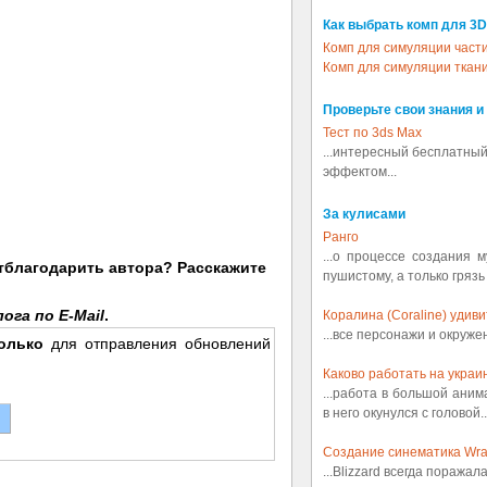
Как выбрать комп для 3D
Комп для симуляции част
Комп для симуляции ткан
Проверьте свои знания и
Тест по 3ds Max
...интересный бесплатный
эффектом...
За кулисами
Ранго
...о процессе создания 
отблагодарить автора? Расскажите
пушистому, а только грязь
ога по E-Mail
.
Коралина (Coraline) удив
...все персонажи и окруж
олько
для отправления обновлений
Каково работать на украин
...работа в большой аним
в него окунулся с головой..
Создание синематика Wrath
...Blizzard всегда поражал