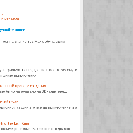
иц
и и рендера
 узнайте новое:
 тест на знание 3ds Max с обучающим
мультфильма Ранго, где нет места белому и
 и дикие приключения...
ительный процесс создания
ение было напечатано на 3D-принтере...
ский Pixar
ационной студии это всегда приключение и я
.
 of the Lich King
а своими роликами. Как же они это делают...