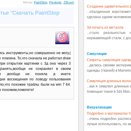
Метки:
PaintStop
,
Pixologic
,
ZBrush
Создание удивительного р
тье “Скачать PaintStop
...обалденная коротком
сделана одним человеком.
3d-печать из металла
...стало реальностью
нержавеющей стали, с дост
ись инструменты,но совершенно не могу,(
Симуляция
е плагина. То,что сначала не работал draw
Секреты симуляция одеж
 при открытии картинки с 3д она через 3
...делюсь своими экспери
охранять,вообще не сохраняет в своем
одежды (тканей) в Marvelou
лои ,вообще не поняла ,в инете
одни восхищения по поводу пользования
Симуляция длинных воло
ало,что похожие траблы были на win 7 64.
...как я симулил длинные
о похожим,помогите!
помощью ткани в 3ds Max..
Визуализация
Подробно о материалах V
...очень подробно распис
лучше использовать, по ка