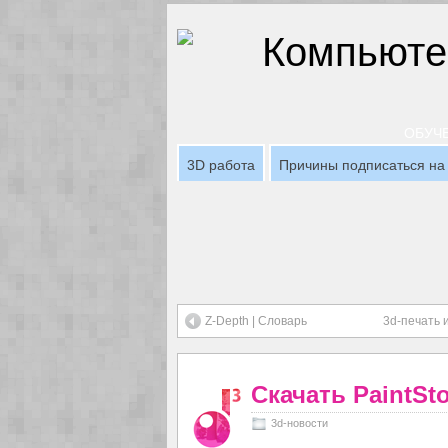
ОБУЧЕ
3D работа
Причины подписаться на 
Z-Depth | Словарь
3d-печать
Скачать PaintSt
3d-новости