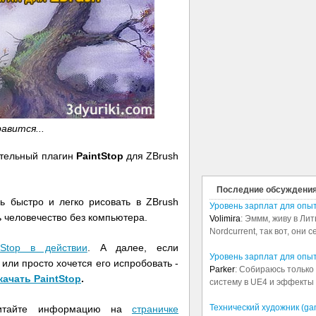
авится...
ительный плагин
PaintStop
для ZBrush
Последние обсуждени
ь быстро и легко рисовать в ZBrush
Уровень зарплат для опы
ь человечество без компьютера.
Volimira
: Эммм, живу в Лит
Nordcurrent, так вот, они 
tStop в действии
. А далее, если
Уровень зарплат для опы
 или просто хочется его испробовать -
Parker
: Собираюсь только 
качать PaintStop
.
систему в UE4 и эффекты в
Технический художник (ga
читайте информацию на
страничке