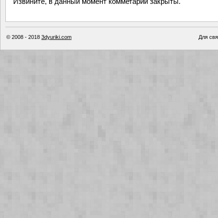
Извините, в данный момент комметарии закрыты.
© 2008 - 2018
3dyuriki.com
Для свя