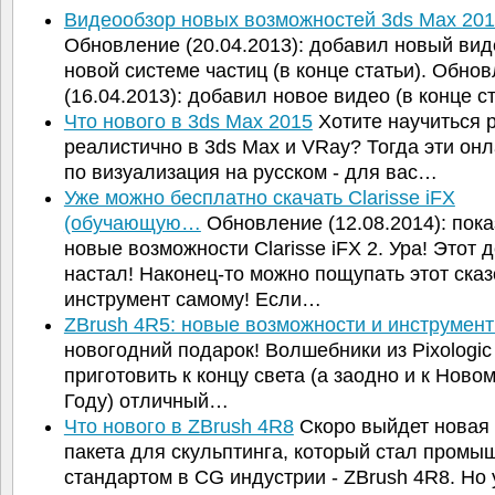
Видеообзор новых возможностей 3ds Max 20
Обновление (20.04.2013): добавил новый вид
новой системе частиц (в конце статьи). Обно
(16.04.2013): добавил новое видео (в конце с
Что нового в 3ds Max 2015
Хотите научиться 
реалистично в 3ds Max и VRay? Тогда эти он
по визуализация на русском - для вас…
Уже можно бесплатно скачать Clarisse iFX
(обучающую…
Обновление (12.08.2014): пок
новые возможности Clarisse iFX 2. Ура! Этот 
настал! Наконец-то можно пощупать этот ска
инструмент самому! Если…
ZBrush 4R5: новые возможности и инструмен
новогодний подарок! Волшебники из Pixologi
приготовить к концу света (а заодно и к Ново
Году) отличный…
Что нового в ZBrush 4R8
Скоро выйдет новая
пакета для скульптинга, который стал пром
стандартом в CG индустрии - ZBrush 4R8. Но