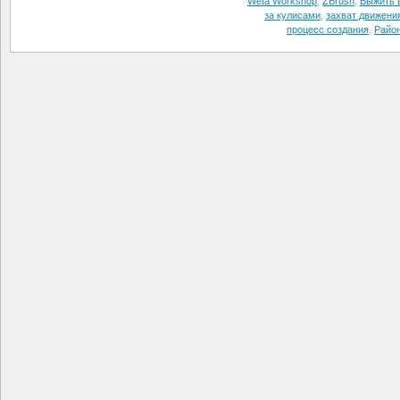
Weta Workshop
,
ZBrush
,
Выжить 
за кулисами
,
захват движени
процесс создания
,
Райо