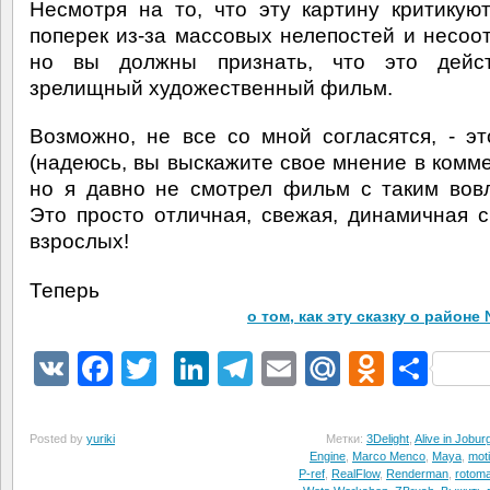
Несмотря на то, что эту картину критикую
поперек из-за массовых нелепостей и несоот
но вы должны признать, что это дейст
зрелищный художественный фильм.
Возможно, не все со мной согласятся, - э
(надеюсь, вы выскажите свое мнение в комме
но я давно не смотрел фильм с таким вов
Это просто отличная, свежая, динамичная с
взрослых!
Теперь
о том, как эту сказку о районе
VK
Facebook
Twitter
LinkedIn
Telegram
Email
Mail.Ru
Odnokl
Отп
Posted by
yuriki
Метки:
3Delight
,
Alive in Jobur
Engine
,
Marco Menco
,
Maya
,
mot
P-ref
,
RealFlow
,
Renderman
,
rotoma