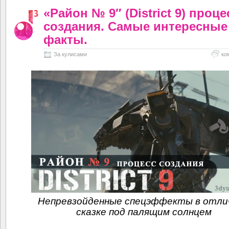
«Район № 9″ (District 9) проце
создания. Самые интересные
факты.
За кулисами
ко
Непревзойденные спецэффекты в отли
сказке под палящим солнцем