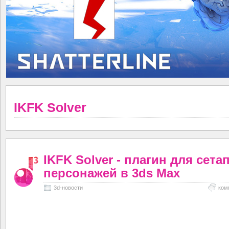
IKFK Solver
IKFK Solver - плагин для сета
персонажей в 3ds Max
3d-новости
ком