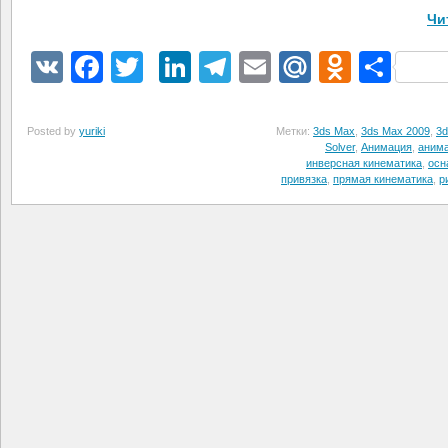
Чи
VK
Facebook
Twitter
LinkedIn
Telegram
Email
Mail.Ru
Odnokl
Отп
Posted by
yuriki
Метки:
3ds Max
,
3ds Max 2009
,
3d
Solver
,
Анимация
,
анима
инверсная кинематика
,
осн
привязка
,
прямая кинематика
,
р