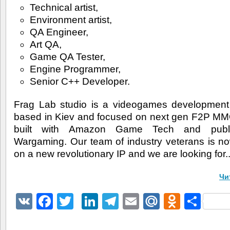
Technical artist,
Environment artist,
QA Engineer,
Art QA,
Game QA Tester,
Engine Programmer,
Senior C++ Developer.
Frag Lab
studio is a videogames developmen
based in Kiev and focused on next gen F2P M
built with Amazon Game Tech and publ
Wargaming. Our team of industry veterans is n
on a new revolutionary IP and we are looking for..
Чи
VK
Facebook
Twitter
LinkedIn
Telegram
Email
Mail.Ru
Odnokl
Отп