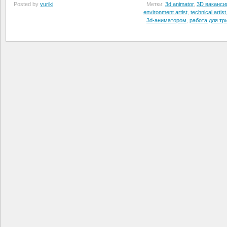
Posted by
yuriki
Метки:
3d animator
,
3D ваканси
environment artist
,
technical artist
3d-аниматором
,
работа для т