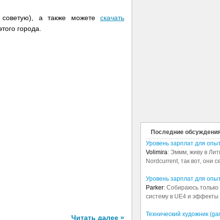
 советую), а также можете
скачать
этого города.
Последние обсуждени
Уровень зарплат для опы
Volimira
: Эммм, живу в Лит
Nordcurrent, так вот, они 
Уровень зарплат для опы
Parker
: Собираюсь только 
систему в UE4 и эффекты в
Технический художник (ga
Читать далее »