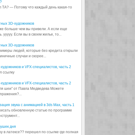
?
л ТА? — Потому что каждый день какая-то
тных 3D-художников
аже больше чем вы привели. А если еще
 ууууу. Если вы в своем жилье, то...
тных 3D-художников
примеры людей, которые без кредита открыли
диничные случаи и скорее...
3D-художников и VFX-специалистов, часть 2
л ссылку
3D-художников и VFX-специалистов, часть 2
для шеи” от Павла Медведева Можете
пражения?...
ация звука с анимацией в 3ds Max, часть 1
аписать обновленную статью по программе
струмент...
вушек дня
шку в латексе?? перешел по ссылке где полная