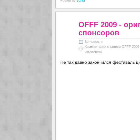
Posted by
yuriki
OFFF 2009 - ор
спонсоров
3d-новости
Комментарии
к записи OFFF 2009
отключены
Не так давно закончился фестиваль 