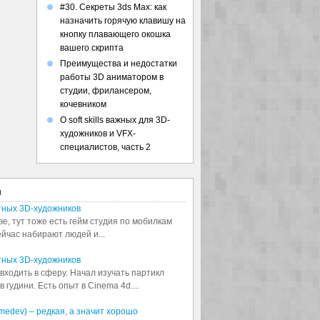
#30. Секреты 3ds Max: как
назначить горячую клавишу на
кнопку плавающего окошка
вашего скрипта
Преимущества и недостатки
работы 3D аниматором в
студии, фрилансером,
кочевником
О soft skills важных для 3D-
художников и VFX-
специалистов, часть 2
я
тных 3D-художников
ве, тут тоже есть гейм студия по мобилкам
сейчас набирают людей и...
тных 3D-художников
входить в сферу. Начал изучать партикл
 гудини. Есть опыт в Cinema 4d....
medev) – редкая, а значит хорошо