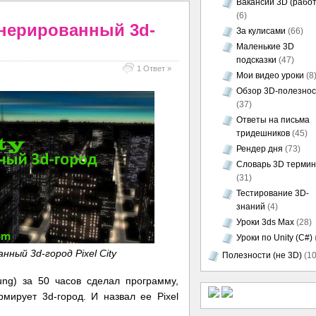
Вакансии 3D (работ
(6)
нерированный 3d-
За кулисами
(66)
Маленькие 3D
подсказки
(47)
1 Ответ »
Мои видео уроки
(8
Обзор 3D-полезно
(37)
Ответы на письма
тридешников
(45)
Рендер дня
(73)
Словарь 3D термин
(31)
Тестирование 3D-
знаний
(4)
Уроки 3ds Max
(28)
Уроки по Unity (C#)
ный 3d-город Pixel City
Полезности (не 3D)
(10
ung
) за 50 часов сделал программу,
мирует 3d-город. И назвал ее Pixel