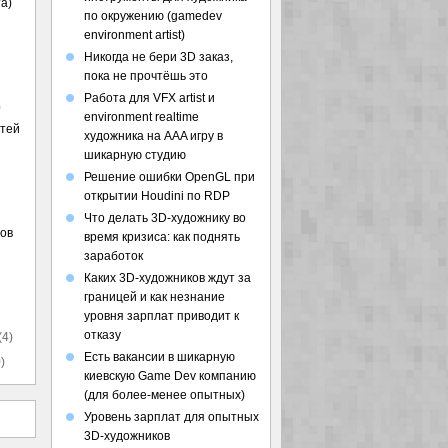
а)
по окружению (gamedev
environment artist)
Никогда не бери 3D заказ,
пока не прочтёшь это
Работа для VFX artist и
)
environment realtime
стей
художника на AAA игру в
шикарную студию
Решение ошибки OpenGL при
открытии Houdini по RDP
Что делать 3D-художнику во
ов
время кризиса: как поднять
заработок
Каких 3D-художников ждут за
границей и как незнание
уровня зарплат приводит к
отказу
(4)
Есть вакансии в шикарную
)
киевскую Game Dev компанию
(для более-менее опытных)
Уровень зарплат для опытных
3D-художников