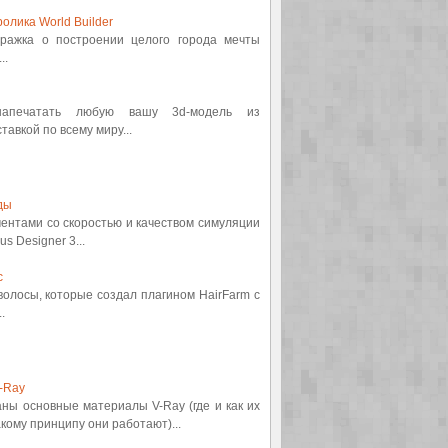
олика World Builder
етражка о построении целого города мечты
..
 напечатать любую вашу 3d-модель из
авкой по всему миру...
ды
ментами со скоростью и качеством симуляции
s Designer 3...
с
 волосы, которые создал плагином HairFarm с
.
-Ray
аны основные материалы V-Ray (где и как их
кому принципу они работают)...