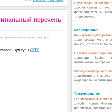
Метки:
Photoshop
,
композитинг
Наука создания фотореал
...серия статей о том,
фотореалистичных выс
тридешников...
игинальный перечень
Моделирование
Как изучать моделировани
 — оригинальный перечень спонсоров
...для начала нужно оп
понять, что такое правиль
цифровой культуры
OFFF
.
Не используйте операции 
...операция Boolean
цивилизованных странах. 
Методы симметричного м
...рассмотрено 4 метода
моделировании симметрич
Текстурирование
Реалистичные микроцара
...чтобы новый блест
реалистичо, достаточно д