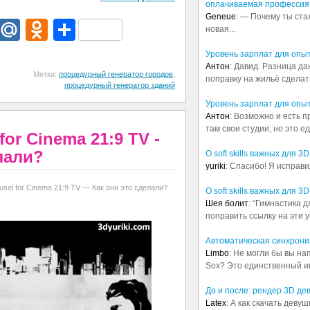
оплачиваемая профессия
Geneue
: — Почему ты ста
dIn
egram
Email
Mail.Ru
Odnoklassniki
Отправить
новая...
Уровень зарплат для опы
Антон
: Давид. Разница д
Метки:
процедурный генератор городов
,
поправку на жильё сделать.
процедурный генератор зданий
Уровень зарплат для опы
Антон
: Возможно и есть 
там свои студии, но это е
for Cinema 21:9 TV -
лали?
О soft skills важных для 
yuriki
: Спасибо! Я исправи
ousel for Cinema 21:9 TV — Как они это сделали?
О soft skills важных для 
Шея болит
: “Гимнастика 
поправить ссылку на эти у
Автоматическая синхрониз
Limbo
: Не могли бы вы н
Sox? Это единственный ин
До и после: рендер 3D де
Latex
: А как скачать деву