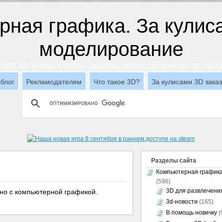
НИЕ 3D, УРОКИ, СТАТЬИ, ОБЗОРЫ, НОВОСТИ, MAKING OF, ЛЫ
блог
Рекламодателям
Что такое 3D?
За кулисами 3D зака
Разделы сайта
Компьютерная график
(596)
3D для развлечени
ано с компьютерной графикой.
3d-новости
(165)
В помощь новичку
(