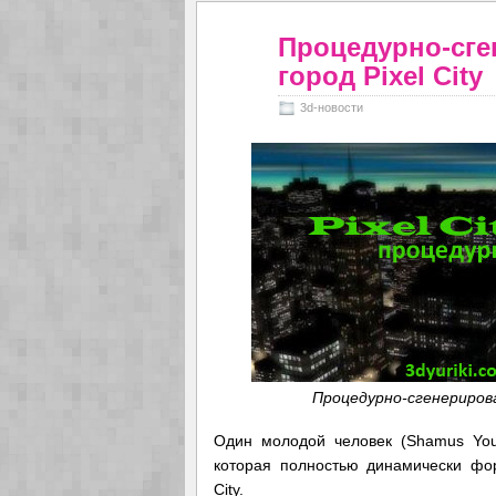
Процедурно-сге
город Pixel City
3d-новости
Процедурно-сгенерирован
Один молодой человек (
Shamus Yo
которая полностью динамически фор
City.