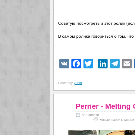
Советую посмотреть и этот ролик (если
В самом ролике говориться о том, что
VK
Facebook
Twitter
Linke
Tel
Posted by
yuriki
Perrier - Meltin
3d-новости
Комментарии
к записи 