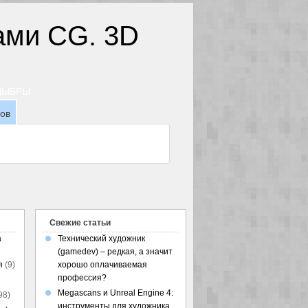
ТДЫБРЫ
зов
Свежие статьи
а
Технический художник
(gamedev) – редкая, а значит
я
(9)
хорошо оплачиваемая
профессия?
Megascans и Unreal Engine 4:
98)
инструменты для художника