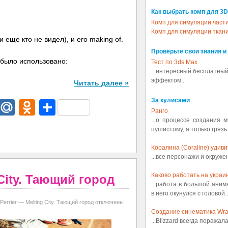
Как выбрать комп для 3D
Комп для симуляции част
Комп для симуляции ткан
 еще кто не видел), и его making of.
Проверьте свои знания и
 было использовано:
Тест по 3ds Max
...интересный бесплатный
эффектом...
Читать далее »
За кулисами
dIn
egram
Email
Mail.Ru
Odnoklassniki
Отправить
Ранго
...о процессе создания 
пушистому, а только грязь
Коралина (Coraline) удив
...все персонажи и окруж
Каково работать на украин
g City. Тающий город
...работа в большой аним
в него окунулся с головой..
Perrier — Melting City. Тающий город
отключены
Создание синематика Wrath
...Blizzard всегда поражал