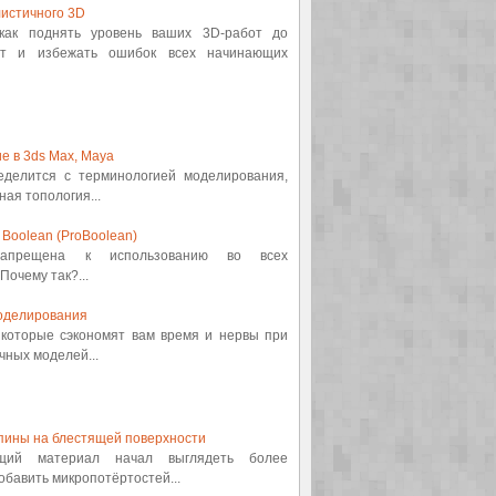
истичного 3D
 как поднять уровень ваших 3D-работ до
от и избежать ошибок всех начинающих
е в 3ds Max, Maya
ределится с терминологией моделирования,
ная топология...
Boolean (ProBoolean)
 запрещена к использованию во всех
Почему так?...
оделирования
, которые сэкономят вам время и нервы при
ных моделей...
пины на блестящей поверхности
ящий материал начал выглядеть более
обавить микропотёртостей...