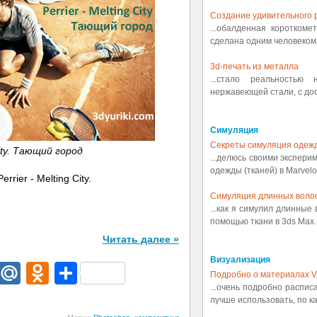
Создание удивительного р
...обалденная коротком
сделана одним человеком.
3d-печать из металла
...стало реальностью
нержавеющей стали, с дост
Симуляция
Секреты симуляция одеж
City. Тающий город
...делюсь своими экспери
одежды (тканей) в Marvelou
rier - Melting City.
Симуляция длинных воло
...как я симулил длинные
помощью ткани в 3ds Max..
Читать далее »
Визуализация
dIn
egram
Email
Mail.Ru
Odnoklassniki
Отправить
Подробно о материалах V
...очень подробно распис
лучше использовать, по ка