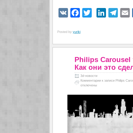
VK
Facebook
Twitter
Linke
Tel
Posted by
yuriki
Philips Carousel 
Как они это сде
3d-новости
Комментарии
к записи Philips Car
отключены