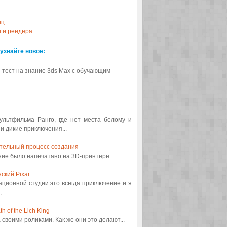
иц
и и рендера
 узнайте новое:
 тест на знание 3ds Max с обучающим
мультфильма Ранго, где нет места белому и
 и дикие приключения...
ительный процесс создания
ение было напечатано на 3D-принтере...
ский Pixar
ационной студии это всегда приключение и я
.
 of the Lich King
а своими роликами. Как же они это делают...