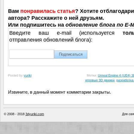
Вам
понравилась статья
? Хотите отблагодар
автора? Расскажите о ней друзьям.
Или подпишитесь на
обновление блога по E-M
Введите ваш e-mail (используется
тол
отправления обновлений блога):
Posted by
yuriki
Метки:
Unreal Engine 4 (UE4) 3
игровые 3D движки
,
разработка
Извините, в данный момент комметарии закрыты.
© 2008 - 2018
3dyuriki.com
Для свя