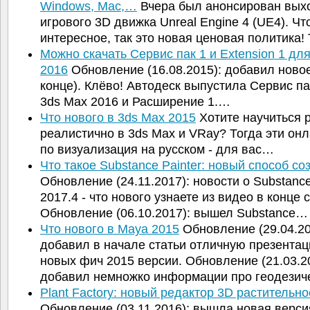
Windows, Mac,…
Вчера был анонсирован вых
игрового 3D движка Unreal Engine 4 (UE4). Чт
интересное, так это новая ценовая политика
Можно скачать Сервис пак 1 и Extension 1 дл
2016
Обновление (16.08.2015): добавил новое
конце). Клёво! Автодеск выпустила Сервис па
3ds Max 2016 и Расширение 1.…
Что нового в 3ds Max 2015
Хотите научиться 
реалистично в 3ds Max и VRay? Тогда эти он
по визуализация на русском - для вас…
Что такое Substance Painter: новый способ с
Обновление (24.11.2017): новости о Substance
2017.4 - что нового узнаете из видео в конце с
Обновление (06.10.2017): вышел Substance…
Что нового в Maya 2015
Обновление (29.04.20
добавил в начале статьи отличную презентац
новых фич 2015 версии. Обновление (21.03.2
добавил немножко информации про геодези
Plant Factory: новый редактор 3D растительн
Обновление (03.11.2016): вышла новая верси