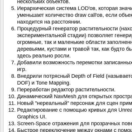
нескольких объектов.
Иерархическая система LOD'ов, которая знач
уменьшает количество draw call'ов, если объе
находится на расстоянии.
Процедурный генератор растительности (нахо
экспериментальной стадии) позволяет генери
огромные, так и маленькие области заполнен
деревьями, кустами и травой так, как будто б
здесь реально росли.
Добавили возможность перемотки записанных
игр.
Внедрили потрясный Depth of Field (называетс
DOF) и Tone Mapping.
Переработан редактор растительности.
Динамический NavMesh для открытых простра
Новый "нереальный" персонаж для сцен прим
Редактирование с помощью кривых для Unrea
Graphics UI.
Screen-Space отражения для прозрачных пов
Быстрое переключение между окнами с пом