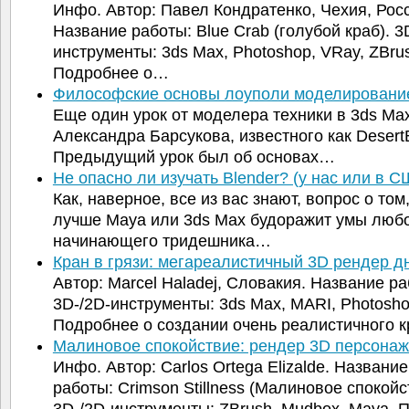
Инфо. Автор: Павел Кондратенко, Чехия, Рос
Название работы: Blue Crab (голубой краб). 3
инструменты: 3ds Max, Photoshop, VRay, ZBru
Подробнее о…
Философские основы лоуполи моделирован
Еще один урок от моделера техники в 3ds Max
Александра Барсукова, известного как DesertB
Предыдущий урок был об основах…
Не опасно ли изучать Blender? (у нас или в 
Как, наверное, все из вас знают, вопрос о том,
лучше Maya или 3ds Max будоражит умы люб
начинающего тридешника…
Кран в грязи: мегареалистичный 3D рендер д
Автор: Marcel Haladej, Словакия. Название ра
3D-/2D-инструменты: 3ds Max, MARI, Photosho
Подробнее о создании очень реалистичного 
Малиновое спокойствие: рендер 3D персонаж
Инфо. Автор: Carlos Ortega Elizalde. Название
работы: Crimson Stillness (Малиновое спокойс
3D-/2D-инструменты: ZBrush, Mudbox, Maya. 