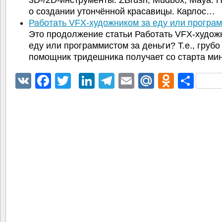
о создании утончённой красавицы. Карлос…
Работать VFX-художником за еду или прогр
Это продолжение статьи Работать VFX-худож
еду или программистом за деньги? Т.е., грубо
помощник тридешника получает со старта м
VK
Facebook
Twitter
LinkedIn
Telegram
Email
Mail.Ru
Odnokl
Отп