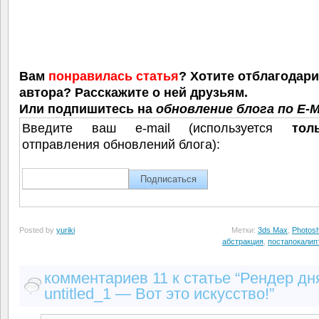
Вам
понравилась статья
? Хотите отблагодар
автора? Расскажите о ней друзьям.
Или подпишитесь на
обновление блога по E-M
Введите ваш e-mail (используется
тол
отправления обновлений блога):
Posted by
yuriki
Метки:
3ds Max
,
Photos
абстракция
,
постапокалип
комментариев 11 к статье “Рендер д
untitled_1 — Вот это искусство!”