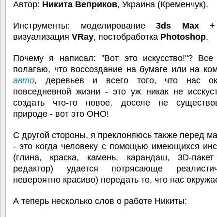
Автор:
Никита Веприков
, Украина (Кременчук).
Инструменты: моделирование
3ds Max
визуализация
VRay
, постобработка
Photoshop
.
Почему я написал: "Вот это искусство!"? Все
полагаю, что воссоздание на бумаге или на ко
авто
, деревьев и всего того, что нас о
повседневной жизни - это уж никак не исскус
создать что-то новое, доселе не существ
природе - вот это ОНО!
С другой стороны, я преклоняюсь также перед м
- это когда человеку с помощью имеющихся ин
(глина, краска, камень, карандаш, 3D-паке
редактор) удается потрясающе реалисти
невероятно красиво) передать то, что нас окружае
А теперь несколько слов о работе Никиты: