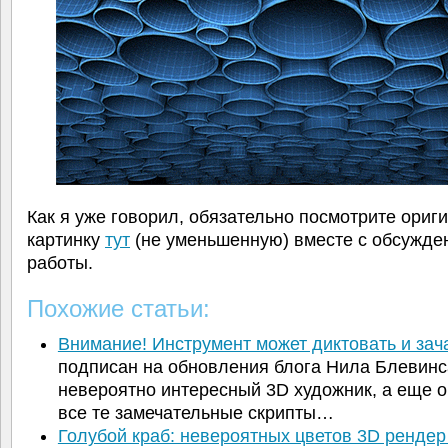
Как я уже говорил, обязательно посмотрите ориг
картинку
тут
(не уменьшенную) вместе с обсужде
работы.
Похожие статьи:
Внимание! Инструмент может диктовать и за
подписан на обновления блога Нила Блевинс
невероятно интересный 3D художник, а еще 
все те замечательные скрипты…
Голубой краб: невероятных цветов 3D рендер