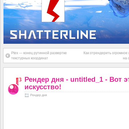
Ptex — конец рутинной развертке
Как отрендерить огромное
текстурных координат
на 
Рендер дня - untitled_1 - Вот э
искусство!
Рендер дня