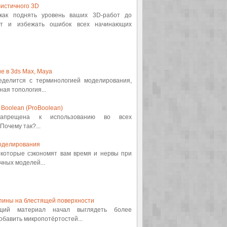
истичного 3D
 как поднять уровень ваших 3D-работ до
от и избежать ошибок всех начинающих
е в 3ds Max, Maya
ределится с терминологией моделирования,
ная топология...
Boolean (ProBoolean)
 запрещена к использованию во всех
Почему так?...
оделирования
, которые сэкономят вам время и нервы при
ных моделей...
пины на блестящей поверхности
ящий материал начал выглядеть более
обавить микропотёртостей...