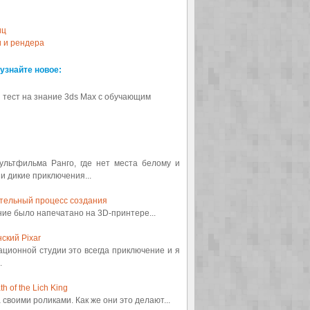
иц
и и рендера
 узнайте новое:
 тест на знание 3ds Max с обучающим
мультфильма Ранго, где нет места белому и
 и дикие приключения...
ительный процесс создания
ение было напечатано на 3D-принтере...
ский Pixar
ационной студии это всегда приключение и я
.
 of the Lich King
а своими роликами. Как же они это делают...