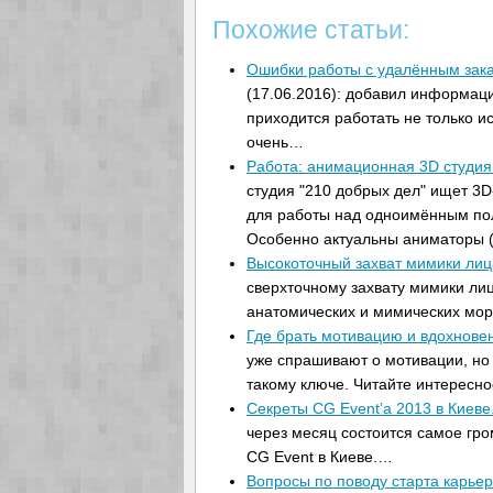
Похожие статьи:
Ошибки работы с удалённым зак
(17.06.2016): добавил информаци
приходится работать не только и
очень…
Работа: анимационная 3D студия
студия "210 добрых дел" ищет 3
для работы над одноимённым п
Особенно актуальны аниматоры 
Высокоточный захват мимики ли
сверхточному захвату мимики лиц
анатомических и мимических мо
Где брать мотивацию и вдохнове
уже спрашивают о мотивации, но
такому ключе. Читайте интересн
Секреты CG Event’а 2013 в Киеве
через месяц состоится самое гро
CG Event в Киеве.…
Вопросы по поводу старта карь