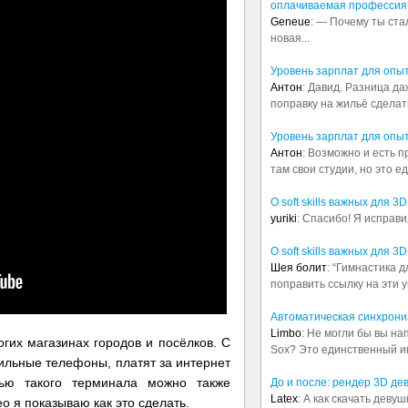
оплачиваемая профессия
Geneue
: — Почему ты ста
новая...
Уровень зарплат для опы
Антон
: Давид. Разница д
поправку на жильё сделать.
Уровень зарплат для опы
Антон
: Возможно и есть 
там свои студии, но это е
О soft skills важных для 
yuriki
: Спасибо! Я исправи
О soft skills важных для 
Шея болит
: “Гимнастика 
поправить ссылку на эти у
Автоматическая синхрониз
Limbo
: Не могли бы вы н
гих магазинах городов и посёлков. С
Sox? Это единственный ин
льные телефоны, платят за интернет
ью такого терминала можно также
До и после: рендер 3D де
Latex
: А как скачать деву
 я показываю как это сделать.