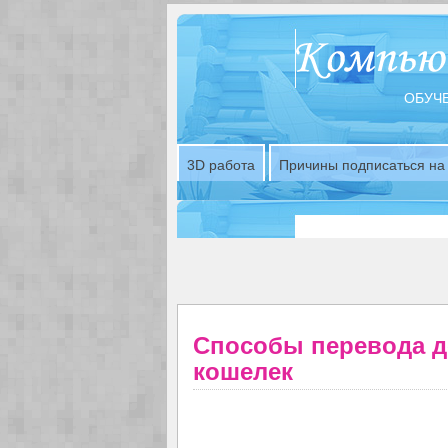
ОБУЧЕ
3D работа
Причины подписаться на 
Способы перевода д
кошелек