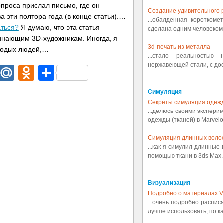
опроса прислал письмо, где он
Создание удивительного р
а эти полтора года (в конце статьи).…
...обалденная коротком
аться?
Я думаю, что эта статья
сделана одним человеком.
инающим 3D-художникам. Иногда, я
3d-печать из металла
олодых людей,…
...стало реальностью
нержавеющей стали, с дост
dIn
egram
Email
Mail.Ru
Odnoklassniki
Отправить
Симуляция
Секреты симуляция одеж
...делюсь своими экспери
одежды (тканей) в Marvelou
Симуляция длинных воло
...как я симулил длинные
помощью ткани в 3ds Max..
Визуализация
Подробно о материалах V
...очень подробно распис
лучше использовать, по ка