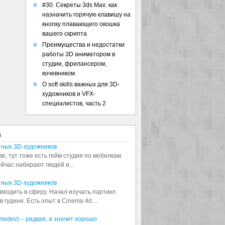
#30. Секреты 3ds Max: как
назначить горячую клавишу на
кнопку плавающего окошка
вашего скрипта
Преимущества и недостатки
работы 3D аниматором в
студии, фрилансером,
кочевником
О soft skills важных для 3D-
художников и VFX-
специалистов, часть 2
я
тных 3D-художников
ве, тут тоже есть гейм студия по мобилкам
сейчас набирают людей и...
тных 3D-художников
входить в сферу. Начал изучать партикл
 гудини. Есть опыт в Cinema 4d....
medev) – редкая, а значит хорошо