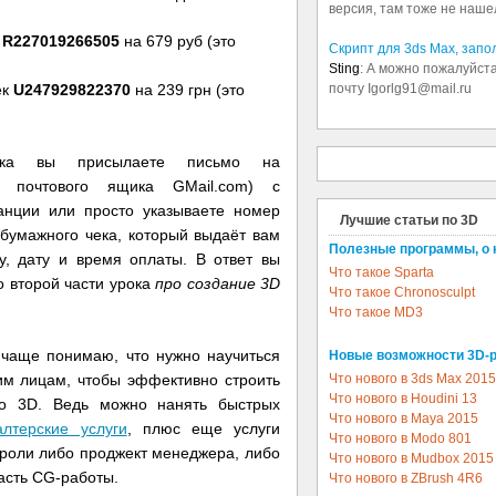
версия, там тоже не наше
к
R227019266505
на 679 руб (это
Скрипт для 3ds Max, зап
Sting
: А можно пожалуйста
почту Igorlg91@mail.ru
ёк
U247929822370
на 239 грн (это
ка вы присылаете письмо на
почтового ящика GMail.com) с
анции или просто указываете номер
Лучшие статьи по 3D
 бумажного чека, который выдаёт вам
Полезные программы, о 
у, дату и время оплаты. В ответ вы
Что такое Sparta
о второй части урока
про создание 3D
Что такое Chronosculpt
Что такое MD3
ё чаще понимаю, что нужно научиться
Новые возможности 3D-
Что нового в 3ds Max 2015
им лицам, чтобы эффективно строить
Что нового в Houdini 13
по 3D. Ведь можно нанять быстрых
Что нового в Maya 2015
алтерские услуги
, плюс еще услуги
Что нового в Modo 801
 роли либо проджект менеджера, либо
Что нового в Mudbox 2015
асть CG-работы.
Что нового в ZBrush 4R6