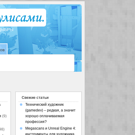
ТДЫБРЫ
зов
Свежие статьи
а
Технический художник
(gamedev) – редкая, а значит
я
(9)
хорошо оплачиваемая
профессия?
Megascans и Unreal Engine 4:
98)
инструменты для художника