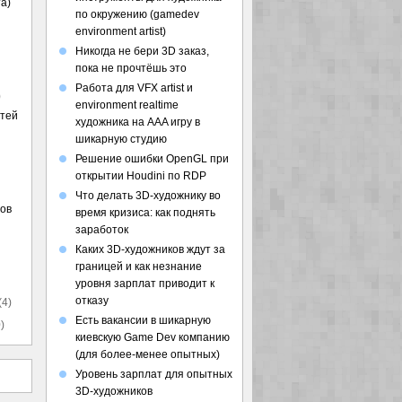
а)
по окружению (gamedev
environment artist)
Никогда не бери 3D заказ,
пока не прочтёшь это
Работа для VFX artist и
)
environment realtime
стей
художника на AAA игру в
шикарную студию
Решение ошибки OpenGL при
открытии Houdini по RDP
Что делать 3D-художнику во
ов
время кризиса: как поднять
заработок
Каких 3D-художников ждут за
границей и как незнание
уровня зарплат приводит к
отказу
(4)
Есть вакансии в шикарную
)
киевскую Game Dev компанию
(для более-менее опытных)
Уровень зарплат для опытных
3D-художников