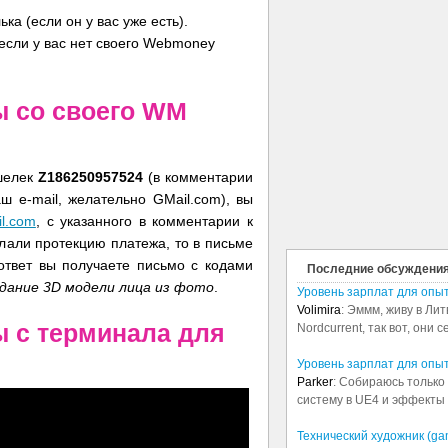
а (если он у вас уже есть).
если у вас нет своего Webmoney
ы со своего WM
шелек
Z186250957524
(в комментарии
 e-mail, желательно GMail.com), вы
il.com
, с указанного в комментарии к
лали протекцию платежа, то в письме
ответ вы получаете письмо с кодами
Последние обсуждени
здание 3D модели лица из фото
.
Уровень зарплат для опы
Volimira
: Эммм, живу в Лит
ы с терминала для
Nordcurrent, так вот, они 
Уровень зарплат для опы
Parker
: Собираюсь только 
систему в UE4 и эффекты в
Технический художник (ga