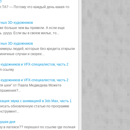
?
л ТА? — Потому что каждый день какая-то
тных 3D-художников
аже больше чем вы привели. А если еще
 ууууу. Если вы в своем жилье, то...
тных 3D-художников
примеры людей, которые без кредита открыли
диничные случаи и скорее...
3D-художников и VFX-специалистов, часть 2
л ссылку
3D-художников и VFX-специалистов, часть 2
для шеи” от Павла Медведева Можете
пражения?...
ация звука с анимацией в 3ds Max, часть 1
аписать обновленную статью по программе
струмент...
вушек дня
шку в латексе?? перешел по ссылке где полная