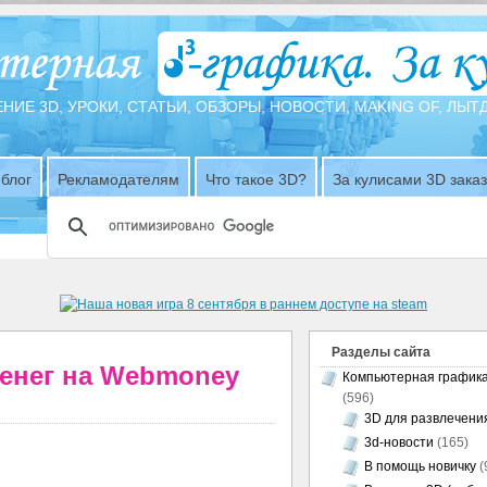
НИЕ 3D, УРОКИ, СТАТЬИ, ОБЗОРЫ, НОВОСТИ, MAKING OF, ЛЫ
блог
Рекламодателям
Что такое 3D?
За кулисами 3D зака
Разделы сайта
енег на Webmoney
Компьютерная график
(596)
3D для развлечени
3d-новости
(165)
В помощь новичку
(