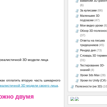
Вакансии 3D (работ
(6)
За кулисами
(66)
Маленькие 3D
подсказки
(47)
Мои видео уроки
(8
Обзор 3D-полезно
(37)
Ответы на письма
тридешников
(45)
Рендер дня
(73)
Словарь 3D термин
(31)
Тестирование 3D-
знаний
(4)
Уроки 3ds Max
(28)
ак оплатить вторую часть шикарного
Уроки по Unity (C#)
еалистичной 3D модели своего лица
.
Полезности (не 3D)
(10
можно двумя