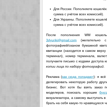
Для России. Пополняете кошелё
сумма с учётом всех комиссий).
Для Украины. Пополняете кошел
сумма с учётом всех комиссий).
После пополнения WM кошель
3dyuriki@gmail.com
(желательно с 
фотографией/сканом бумажной квит
квитанции (находится в самом верху
терминал), номер терминала, валют
получаете письмо с кодами доступа к
копии лица по набору фотографий
.
Реклама (
как сюда попадают
): я вс
делегировать некоторую работу друг
бизнес. Вот хотя бы взять заказ 
моделеров, поискать хорошие
бухг
визуализатора, а самому выступать в
брать на себя какую-то нравящуюся ч