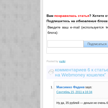
Вам
понравилась статья
? Хотите 
Подпишитесь на
обновление блога 
Введите ваш e-mail (используется
т
блога):
Posted by
yuriki
комментариев 6 к стать
на Webmoney кошелек”
Максимко Фадеев
says:
Сентябрь 15, 2011 в 16:34
Ну да, 35 рублей — деньги не очень 