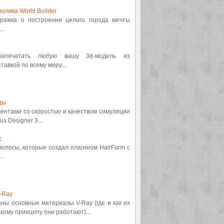
олика World Builder
етражка о построении целого города мечты
..
 напечатать любую вашу 3d-модель из
авкой по всему миру...
ды
ментами со скоростью и качеством симуляции
s Designer 3...
с
 волосы, которые создал плагином HairFarm с
.
-Ray
аны основные материалы V-Ray (где и как их
кому принципу они работают)...