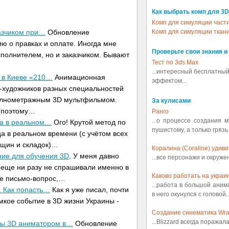
Как выбрать комп для 3D
Комп для симуляции част
азчиком при…
Обновление
Комп для симуляции ткан
ю о правках и оплате. Иногда мне
Проверьте свои знания и
сполнителем, но и заказчиком. Бывают
Тест по 3ds Max
...интересный бесплатный
 в Киеве «210…
Анимационная
эффектом...
D-художников разных специальностей
олнометражным 3D мультфильмом.
За кулисами
(поэтому…
Ранго
...о процессе создания 
ца в реальном…
Ого! Крутой метод по
пушистому, а только грязь
а в реальном времени (с учётом всех
рщин и складок)…
Коралина (Coraline) удив
ние для обучения 3D,
У меня давно
...все персонажи и окруж
 еще ни разу не спрашивали именно в
Каково работать на украин
ое письмо-вопрос,…
...работа в большой аним
. Как попасть…
Как я уже писал, почти
в него окунулся с головой..
мкое событие в 3D жизни Украины -
Создание синематика Wrath
...Blizzard всегда поражал
еры 3D аниматором в…
Обновление