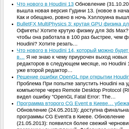
Что нового в Houdini 13
Обновление (31.10.20
вышла новая версия Гудини 13. (новое в нача
Как и обещано, ровно в ночь Хэллоуина выш
BulletFX MultiPhysics 3: крутая GPU физика д
Офигеть! Хотите крутую физику для 3ds Max?
чтобы она работала в 100 раз быстрее, чем ф
Houdini? Хотите резать…
Что нового в Houdini 14, который можно будет
в…
Я не знаю к чему приурочен выход новых
редакторов в следующем месяце, но Houdini 1
уже второй редактор…
Решение ошибки OpenGL при открытии Houdin
Проблема При попытке запустить Houdini на 
компьютере через Remote Desktop Protocol (R
видел ошибку "OpenGL Fatal Error: The…
Программа второго CG Event в Киеве… убеж
Обновление (24.05.2013): доступна финальна
программы CG Event'а в Киеве. Обновление
(21.05.2013): появился более свежий чернови