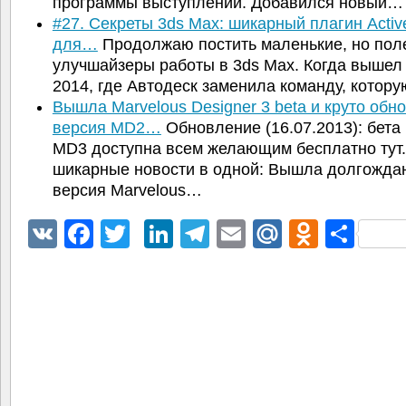
программы выступлений. Добавился новый…
#27. Секреты 3ds Max: шикарный плагин Activ
для…
Продолжаю постить маленькие, но пол
улучшайзеры работы в 3ds Max. Когда вышел
2014, где Автодеск заменила команду, котор
Вышла Marvelous Designer 3 beta и круто обн
версия MD2…
Обновление (16.07.2013): бета
MD3 доступна всем желающим бесплатно тут.
шикарные новости в одной: Вышла долгожда
версия Marvelous…
VK
Facebook
Twitter
LinkedIn
Telegram
Email
Mail.Ru
Odnokl
Отп