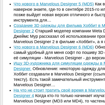
Что нового в Marvelous Designer 5 (MD5)
Как 
наверное знаете, где-то в сентябре 2015-го ил
позже выйдет новая версия отличного и быст
инструмента для…
Создание 3D одежды для фильма Хоббит в M
Designer 2
Старший моделер компании Weta Di
Джеймс Мур рассказал об использовании пр
Marvelous Designer 2 в фильме «Хоббит», а 
Что нового в Marvelous Designer 6 (MD6)
Обно
самый удобный для меня софт по пошиву 3D
её симуляции - Marvelous Designer - до верси
Ищу 3D-художника для симуляции одежды в 
Designer.
Обновление: некоторую одежду дл
Хоббит создавали в Marvelous Designer (ссыл
тексту). Есть такой замечательный инструмен
Marvelous Designer…
На что не стоит тратить своё время в Marvelo
Designer 4
Когда кто-то только начинает изуча
Marvelous Designer (MD3 или MD4), то частен