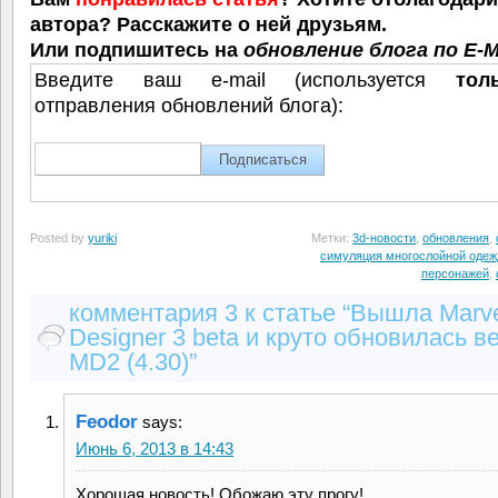
автора? Расскажите о ней друзьям.
Или подпишитесь на
обновление блога по E-M
Введите ваш e-mail (используется
тол
отправления обновлений блога):
Posted by
yuriki
Метки:
3d-новости
,
обновления
,
симуляция многослойной оде
персонажей
,
комментария 3 к статье “Вышла Marv
Designer 3 beta и круто обновилась в
MD2 (4.30)”
Feodor
says:
Июнь 6, 2013 в 14:43
Хорошая новость! Обожаю эту прогу!