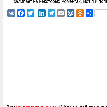
залипает на некоторых моментах. Вот я и п
VK
Facebook
Twitter
LinkedIn
Telegram
Email
Mail.Ru
Odnokl
Отп
Вам
понравилась статья
? Хотите отблагодар