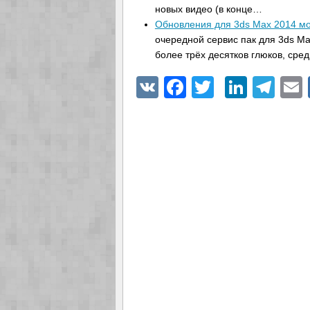
новых видео (в конце…
Обновления для 3ds Max 2014 мо
очередной сервис пак для 3ds Ma
более трёх десятков глюков, сре
VK
Facebook
Twitter
Linke
Tel