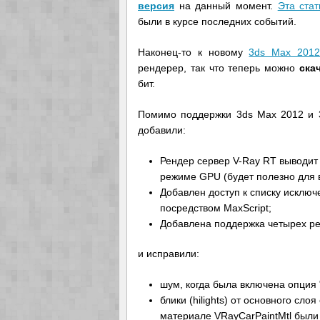
версия
на данный момент.
Эта стат
были в курсе последних событий.
Наконец-то к новому
3ds Max 201
рендерер, так что теперь можно
ска
бит.
Помимо поддержки 3ds Max 2012 и 3
добавили:
Рендер сервер V-Ray RT выводи
режиме GPU (будет полезно для 
Добавлен доступ к списку исключ
посредством MaxScript;
Добавлена поддержка четырех р
и исправили:
шум, когда была включена опция "
блики (hilights) от основного слоя 
материале VRayCarPaintMtl были