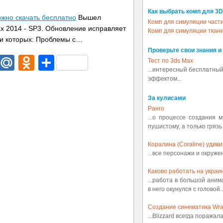
Как выбрать комп для 3D
жно скачать бесплатно
Вышел
Комп для симуляции част
x 2014 - SP3. Обновление исправляет
Комп для симуляции ткан
ди которых: Проблемы с…
Проверьте свои знания и
dIn
egram
Email
Mail.Ru
Odnoklassniki
Отправить
Тест по 3ds Max
...интересный бесплатный
эффектом...
За кулисами
Ранго
...о процессе создания 
пушистому, а только грязь
Коралина (Coraline) удив
...все персонажи и окруж
Каково работать на украин
...работа в большой аним
в него окунулся с головой..
Создание синематика Wrath
...Blizzard всегда поражал