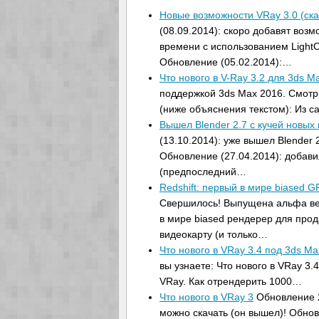
Новые возможности VRay 3.0 (ска
(08.09.2014): скоро добавят воз
времени с использованием LightC
Обновление (05.02.2014):…
Что нового в V-Ray 3.2 для 3ds M
поддержкой 3ds Max 2016. Смотри
(ниже объяснения текстом): Из 
Вышел Blender 2.7 с кучей новых
(13.10.2014): уже вышел Blender 
Обновление (27.04.2014): добави
(предпоследний…
Redshift: первый в мире biased 
Свершилось! Выпущена альфа вер
в мире biased рендерер для пр
видеокарту (и только…
Что нового в VRay 3.4 под 3ds M
вы узнаете: Что нового в VRay 3.
VRay. Как отрендерить 1000…
Что нового в VRay 3
Обновление 2
можно скачать (он вышел)! Обнов