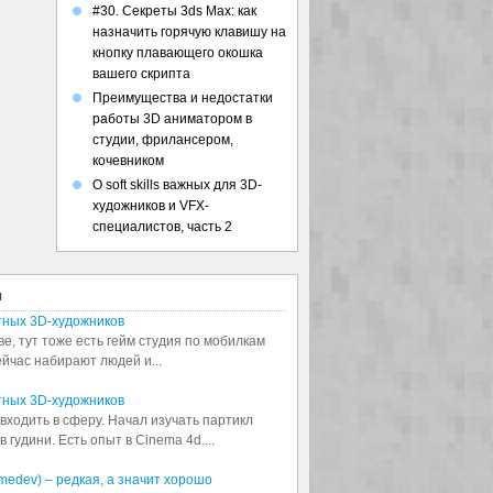
#30. Секреты 3ds Max: как
назначить горячую клавишу на
кнопку плавающего окошка
вашего скрипта
Преимущества и недостатки
работы 3D аниматором в
студии, фрилансером,
кочевником
О soft skills важных для 3D-
художников и VFX-
специалистов, часть 2
я
тных 3D-художников
ве, тут тоже есть гейм студия по мобилкам
сейчас набирают людей и...
тных 3D-художников
входить в сферу. Начал изучать партикл
 гудини. Есть опыт в Cinema 4d....
medev) – редкая, а значит хорошо