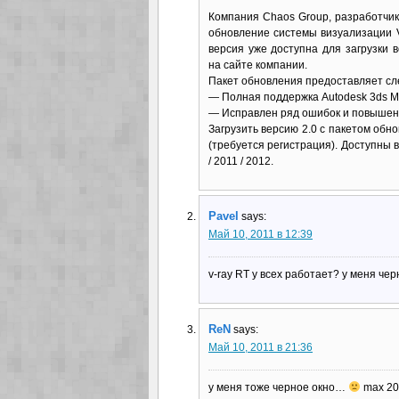
Компания Chaos Group, разработчик
обновление системы визуализации V
версия уже доступна для загрузки 
на сайте компании.
Пакет обновления предоставляет с
— Полная поддержка Autodesk 3ds M
— Исправлен ряд ошибок и повышен
Загрузить версию 2.0 с пакетом обн
(требуется регистрация). Доступны ве
/ 2011 / 2012.
Pavel
says:
Май 10, 2011 в 12:39
v-ray RT у всех работает? у меня чер
ReN
says:
Май 10, 2011 в 21:36
у меня тоже черное окно…
max 20