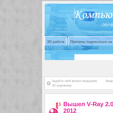
ОБУЧЕ
3D работа
Причины подписаться на 
Задайте свой вопрос ведущему
Виде
3D-художнику
Вышел V-Ray 2.0
2012