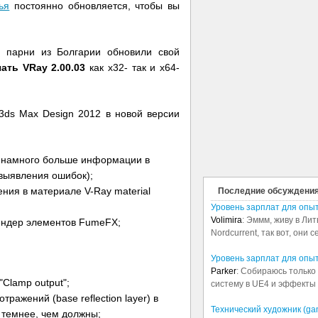
ья
постоянно обновляется, чтобы вы
2
парни из Болгарии обновили свой
чать VRay 2.00.03
как x32- так и x64-
ds Max Design 2012 в новой версии
т намного больше информации в
выявления ошибок);
ения в материале V-Ray material
Последние обсуждени
Уровень зарплат для опы
Volimira
: Эммм, живу в Лит
ендер элементов FumeFX;
Nordcurrent, так вот, они 
Уровень зарплат для опы
Parker
: Собираюсь только 
Clamp output";
систему в UE4 и эффекты в
отражений (base reflection layer) в
Технический художник (ga
 темнее, чем должны;