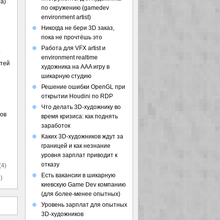
а)
по окружению (gamedev
environment artist)
Никогда не бери 3D заказ,
пока не прочтёшь это
Работа для VFX artist и
)
environment realtime
стей
художника на AAA игру в
шикарную студию
Решение ошибки OpenGL при
открытии Houdini по RDP
Что делать 3D-художнику во
ов
время кризиса: как поднять
заработок
Каких 3D-художников ждут за
границей и как незнание
уровня зарплат приводит к
отказу
(4)
Есть вакансии в шикарную
)
киевскую Game Dev компанию
(для более-менее опытных)
Уровень зарплат для опытных
3D-художников