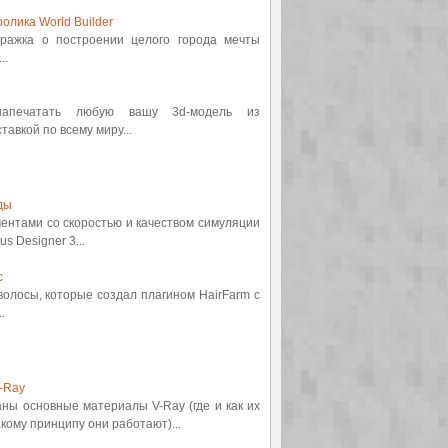
олика World Builder
етражка о построении целого города мечты
..
 напечатать любую вашу 3d-модель из
авкой по всему миру...
ды
ментами со скоростью и качеством симуляции
s Designer 3...
с
 волосы, которые создал плагином HairFarm с
.
-Ray
аны основные материалы V-Ray (где и как их
кому принципу они работают)...