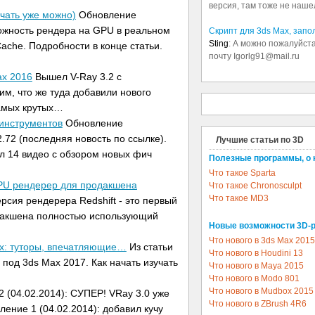
версия, там тоже не наше
чать уже можно)
Обновление
можность рендера на GPU в реальном
Скрипт для 3ds Max, зап
Sting
: А можно пожалуйста
ache. Подробности в конце статьи.
почту Igorlg91@mail.ru
ax 2016
Вышел V-Ray 3.2 с
м, что же туда добавили нового
самых крутых…
 инструментов
Обновление
2.72 (последняя новость по ссылке).
Лучшие статьи по 3D
л 14 видео с обзором новых фич
Полезные программы, о 
Что такое Sparta
GPU рендерер для продакшена
Что такое Chronosculpt
Что такое MD3
сия рендерера Redshift - это первый
одакшена полностью использующий
Новые возможности 3D-
Что нового в 3ds Max 2015
ax: туторы, впечатляющие…
Из статьи
Что нового в Houdini 13
4 под 3ds Max 2017. Как начать изучать
Что нового в Maya 2015
Что нового в Modo 801
Что нового в Mudbox 2015
 (04.02.2014): СУПЕР! VRay 3.0 уже
Что нового в ZBrush 4R6
ление 1 (04.02.2014): добавил кучу