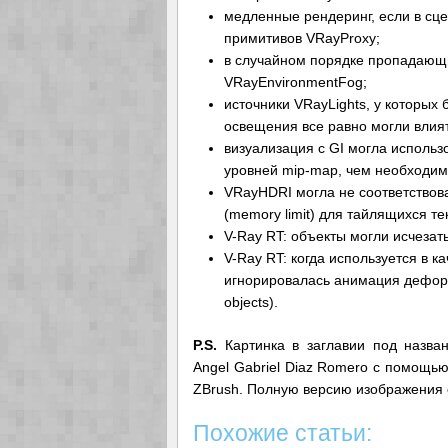
медленные рендеринг, если в с
примитивов VRayProxy;
в случайном порядке пропадающи
VRayEnvironmentFog;
источники VRayLights, у которых
освещения все равно могли влият
визуализация с GI могла использ
уровней mip-map, чем необходим
VRayHDRI могла не соответствов
(memory limit) для тайлящихся текс
V-Ray RT: объекты могли исчезат
V-Ray RT: когда используется в ка
игнорировалась анимация дефор
objects).
P.S.
Картинка в заглавии под назван
Angel Gabriel Diaz Romero с помощью
ZBrush. Полную версию изображения
Похожие статьи: