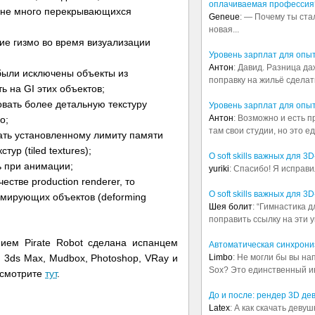
оплачиваемая профессия
цене много перекрывающихся
Geneue
: — Почему ты ста
новая...
е гизмо во время визуализации
Уровень зарплат для опы
Антон
: Давид. Разница д
 были исключены объекты из
поправку на жильё сделать.
ь на GI этих объектов;
овать более детальную текстуру
Уровень зарплат для опы
Антон
: Возможно и есть 
о;
там свои студии, но это е
ать установленному лимиту памяти
тур (tiled textures);
О soft skills важных для 
ь при анимации;
yuriki
: Спасибо! Я исправи
честве production renderer, то
О soft skills важных для 
мирующих объектов (deforming
Шея болит
: “Гимнастика 
поправить ссылку на эти у
ием Pirate Robot сделана испанцем
Автоматическая синхрониз
Limbo
: Не могли бы вы н
 3ds Max, Mudbox, Photoshop, VRay и
Sox? Это единственный ин
 смотрите
тут
.
До и после: рендер 3D де
Latex
: А как скачать деву