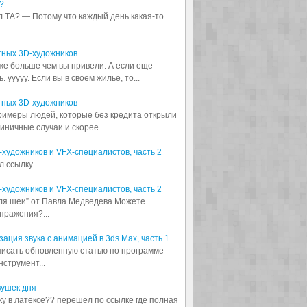
?
л ТА? — Потому что каждый день какая-то
тных 3D-художников
аже больше чем вы привели. А если еще
 ууууу. Если вы в своем жилье, то...
тных 3D-художников
примеры людей, которые без кредита открыли
диничные случаи и скорее...
3D-художников и VFX-специалистов, часть 2
л ссылку
3D-художников и VFX-специалистов, часть 2
для шеи” от Павла Медведева Можете
пражения?...
ация звука с анимацией в 3ds Max, часть 1
аписать обновленную статью по программе
струмент...
вушек дня
шку в латексе?? перешел по ссылке где полная