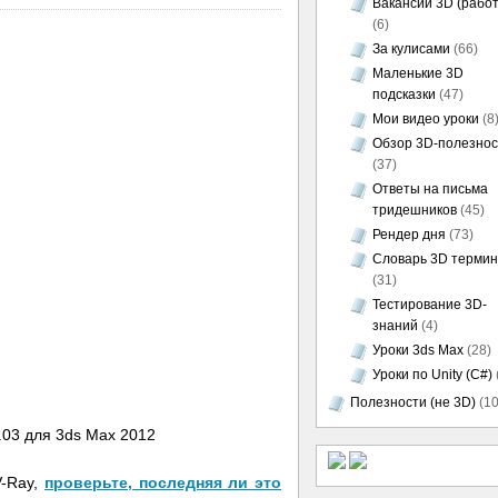
Вакансии 3D (работ
(6)
За кулисами
(66)
Маленькие 3D
подсказки
(47)
Мои видео уроки
(8
Обзор 3D-полезно
(37)
Ответы на письма
тридешников
(45)
Рендер дня
(73)
Словарь 3D термин
(31)
Тестирование 3D-
знаний
(4)
Уроки 3ds Max
(28)
Уроки по Unity (C#)
Полезности (не 3D)
(10
V-Ray,
проверьте, последняя ли это