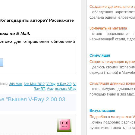
Создание удивительного р
...обалденная коротком
сделана одним человеком.
отблагодарить автора? Расскажите
3d-печать из металла
ога по E-Mail
.
...стало реальностью
нержавеющей стали, с дост
олько
для отправления обновлений
Симуляция
Секреты симуляция одеж
...делюсь своими экспери
одежды (тканей) в Marvelou
Симуляция длинных воло
Метки:
3ds Max
,
3ds Max 2012
,
V-Ray
,
V-Ray 2.0
,
V-
...как я симулил длинные
Ray RT
,
Vray
,
скачать VRay
помощью ткани в 3ds Max..
ье “Вышел V-Ray 2.00.03
Визуализация
Подробно о материалах V
...очень подробно распис
лучше использовать, по ка