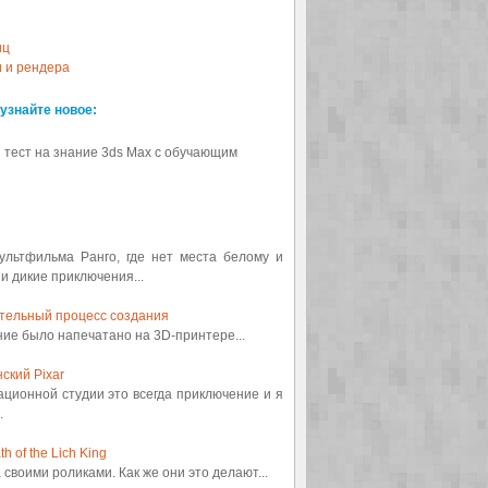
иц
и и рендера
 узнайте новое:
 тест на знание 3ds Max с обучающим
мультфильма Ранго, где нет места белому и
 и дикие приключения...
ительный процесс создания
ение было напечатано на 3D-принтере...
ский Pixar
ационной студии это всегда приключение и я
.
 of the Lich King
а своими роликами. Как же они это делают...