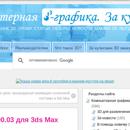
НИЕ 3D, УРОКИ, СТАТЬИ, ОБЗОРЫ, НОВОСТИ, MAKING OF, ЛЫ
блог
Рекламодателям
Что такое 3D?
За кулисами 3D зака
о урок: процедурная анимация солнечной
Разделы сайта
системы в 3ds Max
Компьютерная график
(596)
3D для развлечени
0.03 для 3ds Max
3d-новости
(165)
В помощь новичку
(