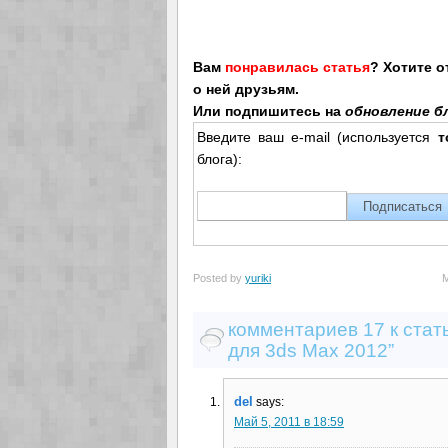
Вам
понравилась статья
? Хотите 
о ней друзьям.
Или подпишитесь на
обновление бл
Введите ваш e-mail (используется
т
блога):
Posted by
yuriki
комментариев 17 к стат
для 3ds Max 2012”
del
says:
Май 5, 2011 в 18:59