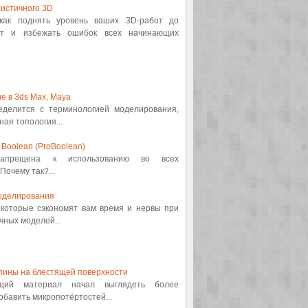
истичного 3D
 как поднять уровень ваших 3D-работ до
от и избежать ошибок всех начинающих
е в 3ds Max, Maya
ределится с терминологией моделирования,
ная топология...
Boolean (ProBoolean)
 запрещена к использованию во всех
Почему так?...
оделирования
, которые сэкономят вам время и нервы при
ных моделей...
пины на блестящей поверхности
ящий материал начал выглядеть более
обавить микропотёртостей...