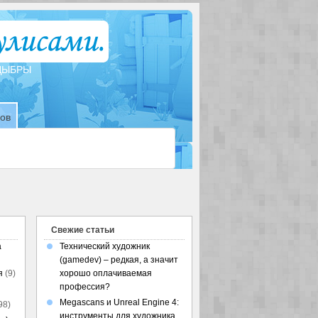
ТДЫБРЫ
зов
Свежие статьи
а
Технический художник
(gamedev) – редкая, а значит
я
(9)
хорошо оплачиваемая
профессия?
Megascans и Unreal Engine 4:
98)
инструменты для художника