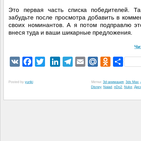
Это первая часть списка победителей. Т
забудьте после просмотра добавить в комме
своих номинантов. А я потом подправлю эт
внеся туда и ваши шикарные предложения.
Чи
VK
Facebook
Twitter
LinkedIn
Telegram
Email
Mail.Ru
Odnokl
Отп
Posted by
yuriki
Метки:
3d-анимация
,
3ds Max
,
Disney
,
Naiad
,
nDo2
,
Nuke
,
Дис