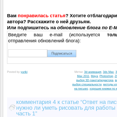
Вам
понравилась статья
? Хотите отблагодар
автора? Расскажите о ней друзьям.
Или подпишитесь на
обновление блога по E-M
Введите ваш e-mail (используется
тол
отправления обновлений блога):
Posted by
yuriki
Метки:
3d-анимация
,
3ds Max
,
3
Max 2011
,
Maya
,
Photoshop
,
Z
выбор 3D-пакета/редактора
,
в
выбор специальности
,
методы из
на письмо
,
хорошие книжки по 
комментария 4 к статье “Ответ на пис
нужно ли уметь рисовать для работы 
часть 1”