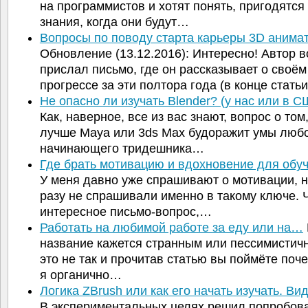
на программистов и хотят понять, пригодятся
знания, когда они будут…
Вопросы по поводу старта карьеры 3D аним
Обновление (13.12.2016): Интересно! Автор 
прислал письмо, где он рассказывает о своём
прогрессе за эти полтора года (в конце стать
Не опасно ли изучать Blender? (у нас или в 
Как, наверное, все из вас знают, вопрос о том,
лучше Maya или 3ds Max будоражит умы люб
начинающего тридешника…
Где брать мотивацию и вдохновение для обуч
У меня давно уже спрашивают о мотивации, 
разу не спрашивали именно в такому ключе. 
интересное письмо-вопрос,…
Работать на любимой работе за еду или на…
название кажется странным или пессимистич
это не так и прочитав статью вы поймёте поче
я органично…
Логика ZBrush или как его начать изучать. В
В экспериментальных целях решил попробова