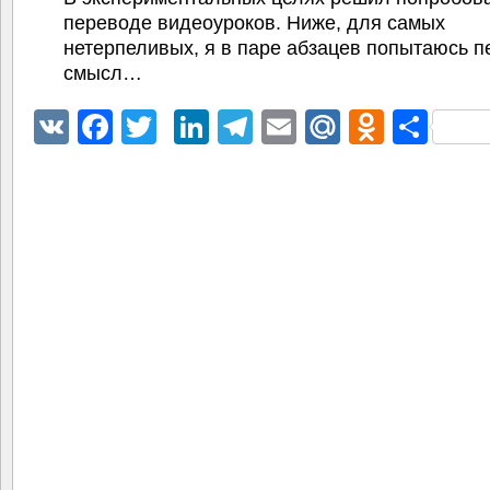
переводе видеоуроков. Ниже, для самых
нетерпеливых, я в паре абзацев попытаюсь п
смысл…
VK
Facebook
Twitter
LinkedIn
Telegram
Email
Mail.Ru
Odnokl
Отп