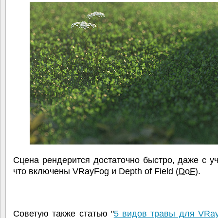
Сцена рендерится достаточно быстро, даже с уч
что включены VRayFog и Depth of Field (
DoF
).
Советую также статью "
5 видов травы для VRa