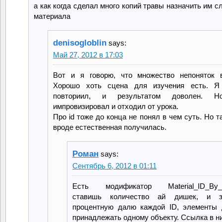
а как когда сделал много копий травы назначить им с
материала
denisogloblin
says:
Май 27, 2012 в 17:03
Вот и я говорю, что множество непоняток в
Хорошо хоть сцена для изучения есть. Я
повториил, и результатом доволен. Н
импровизировал и отходил от урока.
Про id тоже до конца не понял в чем суть. Но та
вроде естественная получилась.
Роман
says:
Сентябрь 6, 2012 в 01:11
Есть модификатор Material_ID_By_E
ставишь количество ай дишек, и з
процентную далю каждой ID, элементы
принадлежать одному объекту. Ссылка в ни