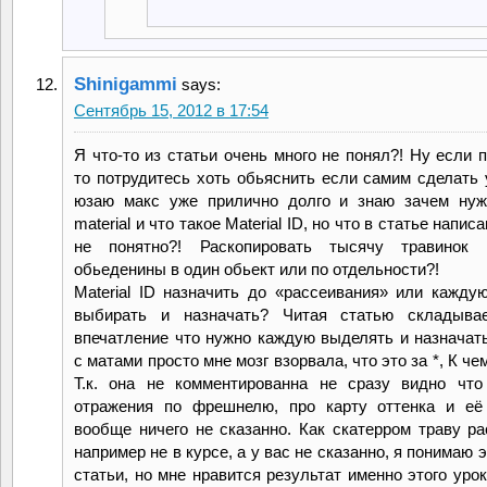
Shinigammi
says:
Сентябрь 15, 2012 в 17:54
Я что-то из статьи очень много не понял?! Ну если 
то потрудитесь хоть обьяснить если самим сделать 
юзаю макс уже прилично долго и знаю зачем нуж
material и что такое Material ID, но что в статье напис
не понятно?! Раскопировать тысячу травинок 
обьеденины в один обьект или по отдельности?!
Material ID назначить до «рассеивания» или кажду
выбирать и назначать? Читая статью складывае
впечатление что нужно каждую выделять и назначать
с матами просто мне мозг взорвала, что это за *, К че
Т.к. она не комментированна не сразу видно чт
отражения по фрешнелю, про карту оттенка и её
вообще ничего не сказанно. Как скатерром траву ра
например не в курсе, а у вас не сказанно, я понимаю 
статьи, но мне нравится результат именно этого урок