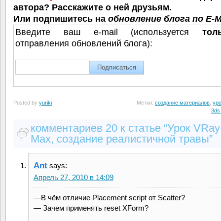
автора? Расскажите о ней друзьям.
Или подпишитесь на
обновление блога по E-M
Введите ваш e-mail (используется
тол
отправления обновлений блога):
Posted by
yuriki
Метки:
создание материалов
,
уро
3ds
комментариев 20 к статье “Урок VRay
Max, создание реалистичной травы”
Ant
says:
Апрель 27, 2010 в 14:09
—В чём отличие Placement script от Scatter?
— Зачем применять reset XForm?