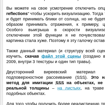
Вы можете на свое усмотрение отключить опц
reflections
" чтобы ускорить визуализацию. Тогда 
и будет принимать блики от солнца, но не буд
образом принимать отражения, к примеру, ц
Особого выигрыша в скорости визуализ
отключении этой функции я не почувствова
картинка стала хуже. Поэтому я эту галочку остав
Также данный материал (и структуру всей сце
изучить,
скачав
файл этой сцены
(создано 
2009, внутри 3 текстуры и один тип травы).
Двусторонний виреевский материал и
подповерхностное рассеивание (
SSS
).
Это н
метод для имитации
SSS
на объектах, не
реальной толщины
–
на листьях
, на траве
подобных объектах.
Для того чтобы получить более реалистичную т