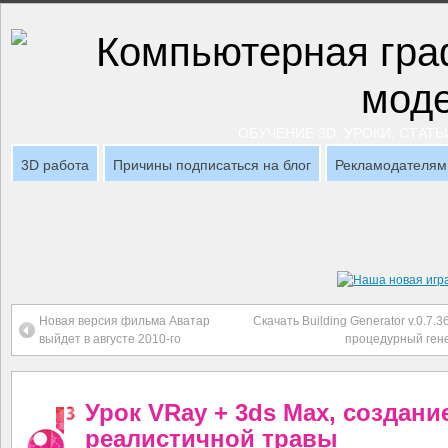
ОБУЧЕНИЕ 3D, УРОКИ, СТАТЬ
3D работа
Причины подписаться на блог
Рекламодателям
Новая версия фильма Аватар
Скачать Building Generator v.0.7.
выйдет в августе 2010-го
процедурный ген
Урок VRay + 3ds Max, создани
реалистичной травы