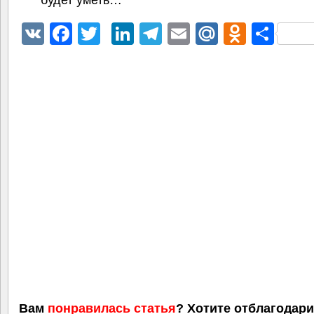
VK
Facebook
Twitter
LinkedIn
Telegram
Email
Mail.Ru
Odnokl
Отп
Вам
понравилась статья
? Хотите отблагодар