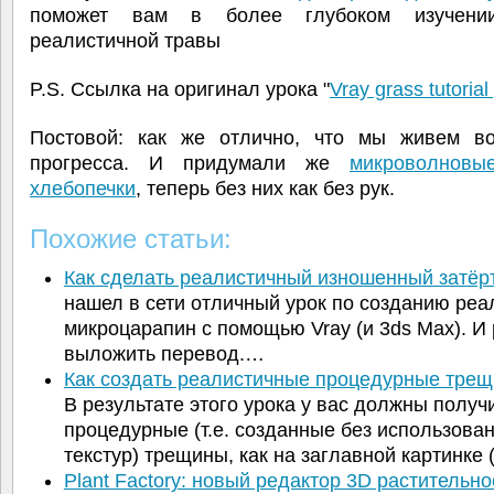
поможет вам в более глубоком изучении/
реалистичной травы
P.S. Ссылка на оригинал урока "
Vray grass tutorial
Постовой: как же отлично, что мы живем в
прогресса. И придумали же
микроволновы
хлебопечки
, теперь без них как без рук.
Похожие статьи:
Как сделать реалистичный изношенный затё
нашел в сети отличный урок по созданию ре
микроцарапин с помощью Vray (и 3ds Max). И
выложить перевод.…
Как создать реалистичные процедурные тре
В результате этого урока у вас должны получ
процедурные (т.е. созданные без использова
текстур) трещины, как на заглавной картинке
Plant Factory: новый редактор 3D растительн