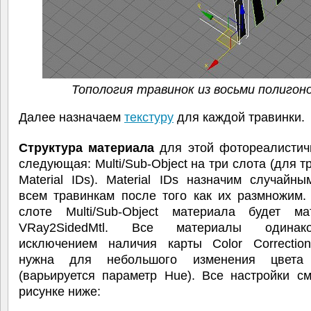
Топология травинок из восьми полигон
Далее назначаем
текстуру
для каждой травинки.
Структура материала
для этой фотореалистич
следующая: Multi/Sub-Object на три слота (для т
Material IDs). Material IDs назначим случайн
всем травинкам после того как их размножим.
слоте Multi/Sub-Object материала будет м
VRay2SidedMtl. Все материалы одина
исключением наличия карты Color Correction
нужна для небольшого изменения цвета 
(варьируется параметр Hue). Все настройки с
рисунке ниже: