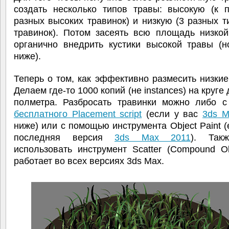
создать несколько типов травы: высокую (к п
разных высоких травинок) и низкую (3 разных т
травинок). Потом засеять всю площадь низкой
органично внедрить кустики высокой травы (н
ниже).
Теперь о том, как эффективно размесить низкие
Делаем где-то 1000 копий (не instances) на круге
полметра. Разбросать травинки можно либо 
бесплатного Placement script
(если у вас
3ds M
ниже) или с помощью инструмента Object Paint (
последняя версия
3ds Max 2011
). Так
использовать инструмент Scatter (Compound Ob
работает во всех версиях 3ds Max.