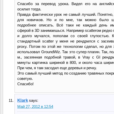
Спасибо за перевод урока. Видел его на английс
осилил тогда.
Правда фактически урок не самый лучший. Понятно, 
для новичков. Но и по мне, так можно было ш
подробнее описать. Всё таки не каждый день им
сферой в 3D занимаешься. Например scatterом редко 
и долго мучался, пополам со своей глупостью. 
стандартный scatter у меня не рендрился с засеив
proxy. Потом по этой же технологии сделал, но для 
использовал GroundWiz. Так это супер плагин. Так, п
м., засеянная подобной травой, в Vray с GI рендр
минуты картинка шириной в 800, и около часа ширин
При чем, я там засодил еще деревья и речку.
Это самый лучший метод по созданию травяных покр
советую.
Спасибо!
Klark
says:
Май 27, 2012 в 12:54