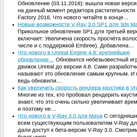
Обновление (03.11.2016): вышла новая верси
на данный момент редактора растительности -
Factory 2016. Что нового читайте в конце…
Новые возможности V-Ray 3.0 SP1 для 3ds M
Прикольное обновление SP1 для третьей вер
включает: Увеличена скорость просчёта волос
числе и с поддержкой Embree). Добавлена…
Что нового в Unreal Engine 4.8: крупнейшее
обновление…
Обновился небезызвестный иг
движок Unreal до версии 4.8. Сами разработч
называют это обновление самым крупным. И н
ведь обновили…
Как увеличить скорость рендера каустики в V
Многие из тех, кто пробовал рендерить каусти
знают, что это очень сильно увеличивает вре
и поэтому не…
Что нового в V-Ray 3.0 для Maya
С сегодняшн
всем существующим пользователям V-Ray д
дали доступ к бета-версии V-Ray 3.0. Смотрим
будет уметь…