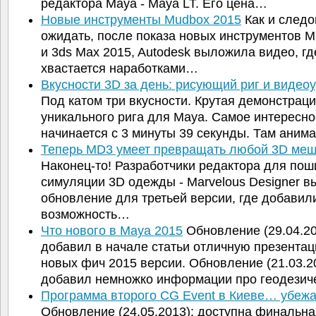
редактора Maya - Maya LT. Его цена…
Новые инструменты Mudbox 2015
Как и след
ожидать, после показа новых инструментов M
и 3ds Max 2015, Autodesk выложила видео, гд
хвастается наработками…
Вкусности 3D за день: рисующий риг и видео
Под катом три вкусности. Крутая демонстрац
уникального рига для Maya. Самое интересно
начинается с 3 минуты 39 секунды. Там ани
Теперь MD3 умеет превращать любой 3D ме
Наконец-то! Разработчики редактора для пош
симуляции 3D одежды - Marvelous Designer в
обновление для третьей версии, где добавил
возможность…
Что нового в Maya 2015
Обновление (29.04.20
добавил в начале статьи отличную презентац
новых фич 2015 версии. Обновление (21.03.2
добавил немножко информации про геодези
Программа второго CG Event в Киеве… убеж
Обновление (24.05.2013): доступна финальна