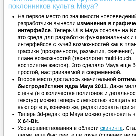
поклонников культа Maya?
На первое место по значимости нововведени
разработчики вынесли
изменения в графич
интерфейсе
. Теперь UI в Maya основан на
No
это среда для разработки функциональных и
интерфейсов с кучей возможностей как в пла
графики (прозрачности, размытия, свечения), 
плане возможностей (технология multi-touch,
восприятие жестов). Это сделало Maya еще 
простой, настраиваемой и современной.
Второе место досталось значительной
оптим
быстродействия ядра Maya 2011
. Даже ми
сцены (я о количестве полигонов и детальнос
текстур) можно теперь с легкостью вращать в
вьюпорте и, конечно же, редактировать при э
Теперь 3d-редактор Maya можно установить 
X 64-Bit
.
Усовершенствования в области
скининга
. Ст
легче, еще быстрее, еще круче (словами не о