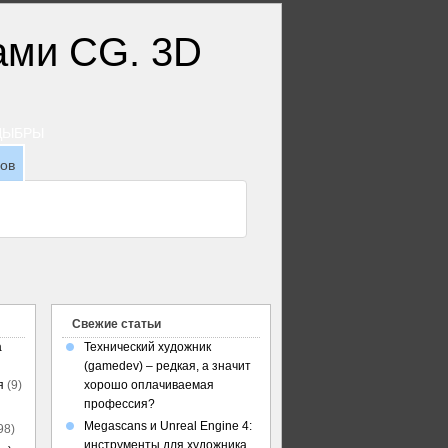
ТДЫБРЫ
зов
Свежие статьи
а
Технический художник
(gamedev) – редкая, а значит
я
(9)
хорошо оплачиваемая
профессия?
Megascans и Unreal Engine 4:
98)
инструменты для художника