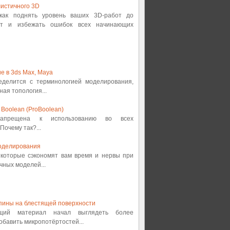
истичного 3D
 как поднять уровень ваших 3D-работ до
от и избежать ошибок всех начинающих
е в 3ds Max, Maya
ределится с терминологией моделирования,
ная топология...
Boolean (ProBoolean)
 запрещена к использованию во всех
Почему так?...
оделирования
, которые сэкономят вам время и нервы при
ных моделей...
пины на блестящей поверхности
ящий материал начал выглядеть более
обавить микропотёртостей...