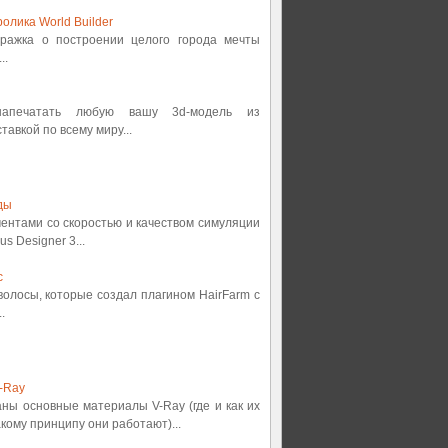
олика World Builder
етражка о построении целого города мечты
..
 напечатать любую вашу 3d-модель из
авкой по всему миру...
ды
ментами со скоростью и качеством симуляции
s Designer 3...
с
 волосы, которые создал плагином HairFarm с
.
-Ray
аны основные материалы V-Ray (где и как их
кому принципу они работают)...