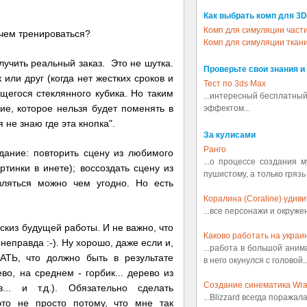
Как выбрать комп для 3D
Комп для симуляции част
 чем тренироваться?
Комп для симуляции ткан
учить реальный заказ. Это не шутка.
Проверьте свои знания и
 или друг (когда нет жестких сроков и
Тест по 3ds Max
ящегося стеклянного кубика. Но таким
...интересный бесплатный
е, которое нельзя будет поменять в
эффектом...
 не знаю где эта кнопка".
За кулисами
Ранго
дание: повторить сцену из любимого
...о процессе создания 
ртинки в инете); воссоздать сцену из
пушистому, а только грязь
ляться можно чем угодно. Но есть
Коралина (Coraline) удив
...все персонажи и окруж
скиз будущей работы. И не важно, что
Каково работать на украин
неправда :-). Ну хорошо, даже если и,
...работа в большой аним
ТЬ, что должно быть в результате
в него окунулся с головой..
о, на среднем - горбик... дерево из
Создание синематика Wrath
.. и т.д.). Обязательно сделать
...Blizzard всегда поражал
то не просто потому, что мне так