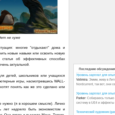
дет не хуже
туация: многие "отдыхают" дома и
чить новые навыки или освоить новую
 статья об эффективных способах
очень актуальной.
Последние обсуждени
Уровень зарплат для опы
для детей, школьников или учащихся
Volimira
: Эммм, живу в Лит
ьютерные игры, насмотревшись WALL-
Nordcurrent, так вот, они 
хотят понять как же это сделано или
Уровень зарплат для опы
Parker
: Собираюсь только 
систему в UE4 и эффекты в
не нужно (я в хорошем смысле). Лично
ь лет надоело быть экономистом и
Технический художник (ga
г. Она взяла и выучила Maya. Теперь