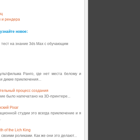
иц
и и рендера
 узнайте новое:
 тест на знание 3ds Max с обучающим
мультфильма Ранго, где нет места белому и
 и дикие приключения...
ительный процесс создания
ение было напечатано на 3D-принтере...
ский Pixar
ационной студии это всегда приключение и я
.
 of the Lich King
а своими роликами. Как же они это делают...