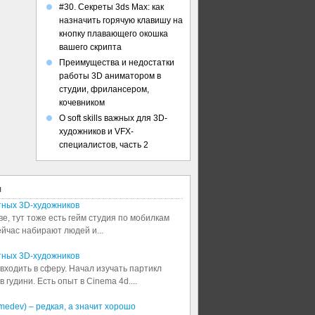
#30. Секреты 3ds Max: как
назначить горячую клавишу на
кнопку плавающего окошка
вашего скрипта
Преимущества и недостатки
работы 3D аниматором в
студии, фрилансером,
кочевником
О soft skills важных для 3D-
художников и VFX-
специалистов, часть 2
я
тных 3D-художников
ве, тут тоже есть гейм студия по мобилкам
сейчас набирают людей и...
тных 3D-художников
входить в сферу. Начал изучать партикл
 гудини. Есть опыт в Cinema 4d....
medev) – редкая, а значит хорошо