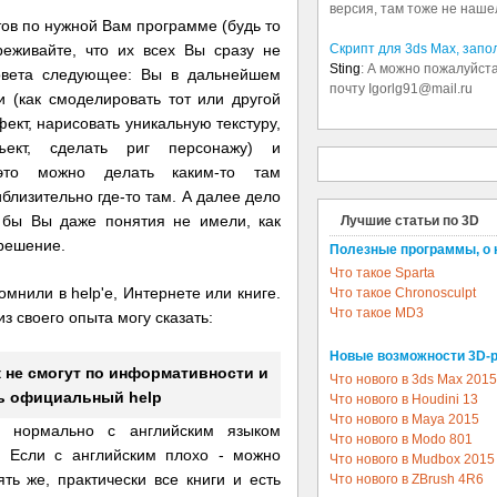
версия, там тоже не наше
ов по нужной Вам программе (будь то
реживайте, что их всех Вы сразу не
Скрипт для 3ds Max, зап
Sting
: А можно пожалуйста
совета следующее: Вы в дальнейшем
почту Igorlg91@mail.ru
 (как смоделировать тот или другой
ект, нарисовать уникальную текстуру,
ъект, сделать риг персонажу) и
 это можно делать каким-то там
близительно где-то там. А далее дело
 бы Вы даже понятия не имели, как
Лучшие статьи по 3D
 решение.
Полезные программы, о 
Что такое Sparta
мнили в help'e, Интернете или книге.
Что такое Chronosculpt
Что такое MD3
з своего опыта могу сказать:
Новые возможности 3D-
к не смогут по информативности и
Что нового в 3ds Max 2015
ь официальный help
Что нового в Houdini 13
Что нового в Maya 2015
 нормально с английским языком
Что нового в Modo 801
. Если с английским плохо - можно
Что нового в Mudbox 2015
ть же, практически все книги и есть
Что нового в ZBrush 4R6