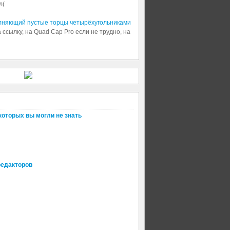
л(
олняющий пустые торцы четырёхугольниками
 ссылку, на Quad Cap Pro если не трудно, на
которых вы могли не знать
редакторов