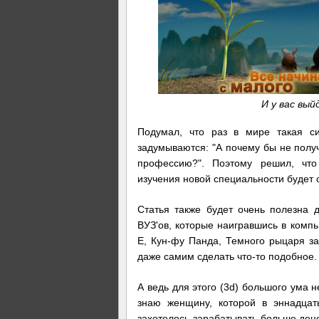
И у вас вый
Подумал, что раз в мире такая си
задумываются: "А почему бы не полу
профессию?". Поэтому решил, что
изучения новой специальности будет 
Статья также будет очень полезна 
ВУЗ'ов, которые наигравшись в комп
E, Кун-фу Панда, Темного рыцаря за
даже самим сделать что-то подобное.
А ведь для этого (3d) большого ума 
знаю женщину, которой в эннадцат
захотелось зарабатывать больше дене