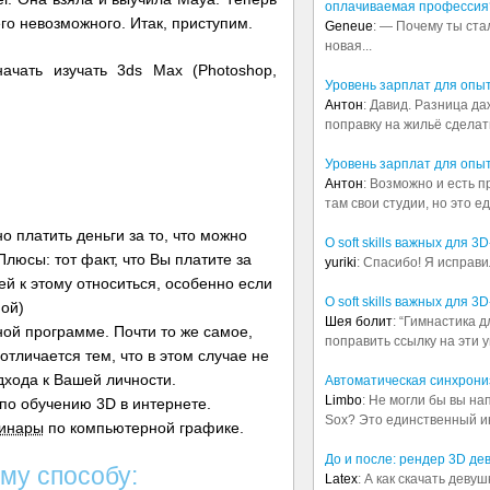
оплачиваемая профессия
го невозможного. Итак, приступим.
Geneue
: — Почему ты ста
новая...
ачать изучать 3ds Max (Photoshop,
Уровень зарплат для опы
Антон
: Давид. Разница д
поправку на жильё сделать.
Уровень зарплат для опы
Антон
: Возможно и есть 
там свои студии, но это е
о платить деньги за то, что можно
О soft skills важных для 
люсы: тот факт, что Вы платите за
yuriki
: Спасибо! Я исправи
ей к этому относиться, особенно если
О soft skills важных для 
ой)
Шея болит
: “Гимнастика 
ой программе. Почти то же самое,
поправить ссылку на эти у
 отличается тем, что в этом случае не
дхода к Вашей личности.
Автоматическая синхрониз
Limbo
: Не могли бы вы н
по обучению 3D в интернете.
Sox? Это единственный ин
инары
по компьютерной графике.
До и после: рендер 3D де
му способу:
Latex
: А как скачать деву