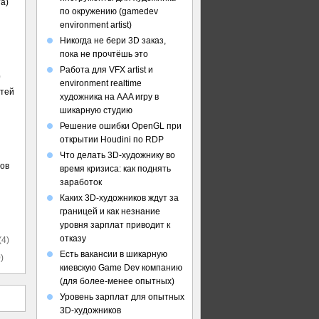
а)
по окружению (gamedev
environment artist)
Никогда не бери 3D заказ,
пока не прочтёшь это
Работа для VFX artist и
)
environment realtime
стей
художника на AAA игру в
шикарную студию
Решение ошибки OpenGL при
открытии Houdini по RDP
Что делать 3D-художнику во
ов
время кризиса: как поднять
заработок
Каких 3D-художников ждут за
границей и как незнание
уровня зарплат приводит к
отказу
(4)
Есть вакансии в шикарную
)
киевскую Game Dev компанию
(для более-менее опытных)
Уровень зарплат для опытных
3D-художников