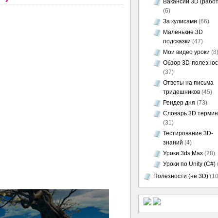
Вакансии 3D (работ
(6)
За кулисами
(66)
Маленькие 3D
подсказки
(47)
Мои видео уроки
(8
Обзор 3D-полезно
(37)
Ответы на письма
тридешников
(45)
Рендер дня
(73)
Словарь 3D термин
(31)
Тестирование 3D-
знаний
(4)
Уроки 3ds Max
(28)
Уроки по Unity (C#)
Полезности (не 3D)
(10