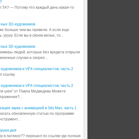
?
л ТА? — Потому что каждый день какая-то
тных 3D-художников
аже больше чем вы привели. А если еще
 ууууу. Если вы в своем жилье, то...
тных 3D-художников
примеры людей, которые без кредита открыли
диничные случаи и скорее...
3D-художников и VFX-специалистов, часть 2
л ссылку
3D-художников и VFX-специалистов, часть 2
для шеи” от Павла Медведева Можете
пражения?...
ация звука с анимацией в 3ds Max, часть 1
аписать обновленную статью по программе
струмент...
вушек дня
шку в латексе?? перешел по ссылке где полная