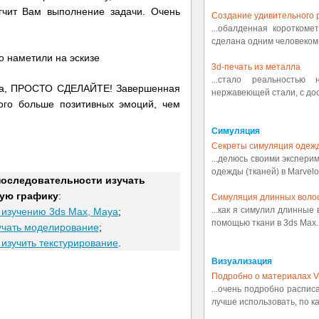
егчит Вам выполнение задачи. Очень
Создание удивительного р
...обалденная коротком
сделана одним человеком.
то наметили на эскизе
3d-печать из металла
...стало реальностью
ала, ПРОСТО СДЕЛАЙТЕ! Завершенная
нержавеющей стали, с дост
ого больше позитивных эмоций, чем
Симуляция
Секреты симуляция одеж
...делюсь своими экспери
одежды (тканей) в Marvelou
последовательности изучать
ую графику
:
Симуляция длинных воло
...как я симулил длинные
 изучению 3ds Max, Maya
;
помощью ткани в 3ds Max..
учать моделирование
;
 изучить текстурирование
.
Визуализация
Подробно о материалах V
...очень подробно распис
лучше использовать, по ка