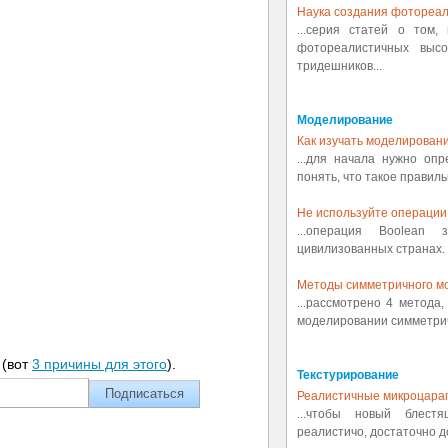
Наука создания фотореал
...серия статей о том,
фотореалистичных выс
тридешников...
Моделирование
Как изучать моделировани
...для начала нужно оп
понять, что такое правиль
Не используйте операции 
...операция Boolean
цивилизованных странах. 
Методы симметричного м
...рассмотрено 4 метода
моделировании симметрич
(вот
3 причины для этого
).
Текстурирование
Реалистичные микроцара
...чтобы новый блест
реалистичо, достаточно д