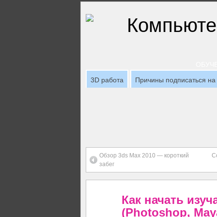
ОБУЧЕ
3D работа
Причины подписаться на 
Обзор 3ds Max 2010 — короткий
С
забег
Как начать изуч
(Photoshop, May