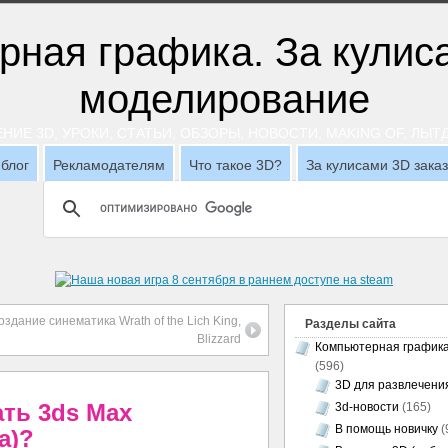
НИЕ 3D, УРОКИ, СТАТЬИ, ОБЗОРЫ, НОВОСТИ, MAKING OF, ЛЫ
блог
Рекламодателям
Что такое 3D?
За кулисами 3D зака
оздание синематика Wrath of the Lich King,
Разделы сайта
Blizzard
Компьютерная график
(596)
3D для развлечени
ать 3ds Max
3d-новости
(165)
В помощь новичку
(
a)?