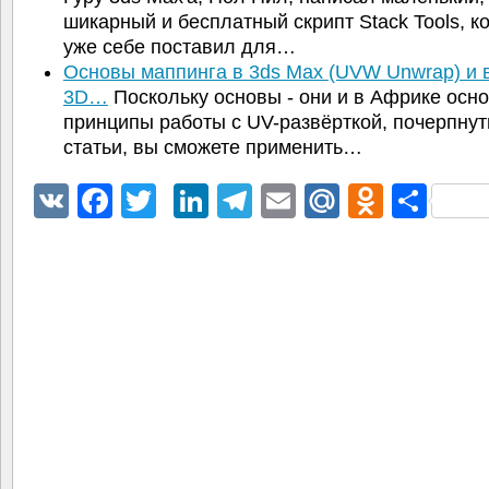
шикарный и бесплатный скрипт Stack Tools, к
уже себе поставил для…
Основы маппинга в 3ds Max (UVW Unwrap) и в
3D…
Поскольку основы - они и в Африке осно
принципы работы с UV-развёрткой, почерпнут
статьи, вы сможете применить…
VK
Facebook
Twitter
LinkedIn
Telegram
Email
Mail.Ru
Odnokl
Отп