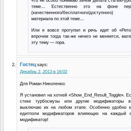
что не особо понимаю зачем делать статью-уро
теме… Естественно это на фоне пере
(качественного/бесплатного/доступного) 
материала по этой теме…
Или я вовсе протупил и речь идет об «Рето
впрочем тогда так-же нечего не меняется, мат
эту тему — гора.
Гостец
says:
Декабрь 2, 2013 в 16:02
Для Роман Николенко:
Я установил на хоткей «Show_End_Result_Toggle». Е
стеке турбосмузы или другие модификаторы 
выключаю их на любом этапе. Особенно удобно к
едитполи модификаторов влияющих на каждый 
модификатор!