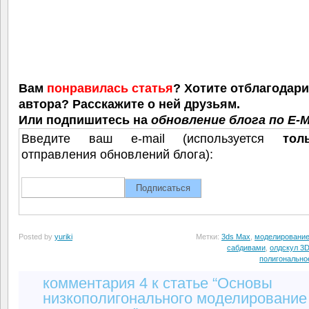
Вам
понравилась статья
? Хотите отблагодар
автора? Расскажите о ней друзьям.
Или подпишитесь на
обновление блога по E-M
Введите ваш e-mail (используется
тол
отправления обновлений блога):
Posted by
yuriki
Метки:
3ds Max
,
моделировани
сабдивами
,
олдскул 3
полигонально
комментария 4 к статье “Основы
низкополигонального моделирование