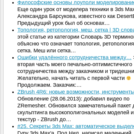
Философские основы лоуполи моделирован
Еще один урок от моделера техники в 3ds Max
Александра Барсукова, известного как DesertB
Предыдущий урок был об основах…
Топология, ретопология, меш, сетка | 3D сло
этой статье из категории Словарь 3D термино
объясню что означает топология, ретопология
сетка. Меш или сетка…
Ошибки удалённого сотрудничества между…
вторая часть моего печально-оптимистичного
сотрудничества между заказчиком и тридешни
Желательно, начать читать с первой части
Продолжаем. Заказчик:…
ZBrush 4R6: новые возможности, инструменты
Обновление (28.06.2013): добавил видео по
ZRemesher. Обновился замечательный пакет 
скульптинга высокополигональных моделей и
текстур - ZBrush до…
#25. Секреты 3ds Max: автоматическое выде
Гуру 3ds Max'а, Пол Нил, написал маленький,