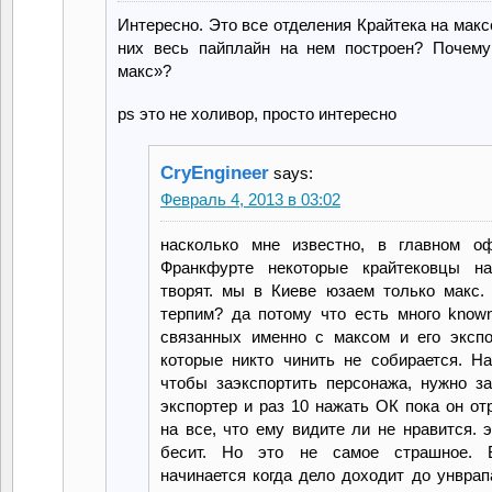
Интересно. Это все отделения Крайтека на максе
них весь пайплайн на нем построен? Почему
макс»?
ps это не холивор, просто интересно
CryEngineer
says:
Февраль 4, 2013 в 03:02
насколько мне известно, в главном о
Франкфурте некоторые крайтековцы н
творят. мы в Киеве юзаем только макс.
терпим? да потому что есть много known
связанных именно с максом и его экспо
которые никто чинить не собирается. На
чтобы заэкспортить персонажа, нужно за
экспортер и раз 10 нажать ОК пока он от
на все, что ему видите ли не нравится. 
бесит. Но это не самое страшное. 
начинается когда дело доходит до унврап