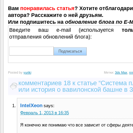
Вам
понравилась статья
? Хотите отблагодар
автора? Расскажите о ней друзьям.
Или подпишитесь на
обновление блога по E-M
Введите ваш e-mail (используется
тол
отправления обновлений блога):
Posted by
yuriki
Метки:
3ds Max
,
пл
комментариев 18 к статье “Система 
или история о вавилонской башне в 3
IntelXeon
says:
Февраль 1, 2013 в 16:35
Я конечно же понимаю что все зависит от сферы деят