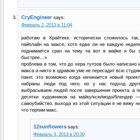
CryEngineer
says:
Февраль 2, 2013 в 11:04
работаю в Крайтеке. исторически сложилось так
пайплайн на максе, хотя едва ли не каждую недел
поднимается срач на тему «а вот в майке я бы 
быстрее…»
проблема в том, что до хера тулзов было написано 
макса и никто в здравом уме не пересадит всю студи
пакет. это возможно когда начинается новый проек
набраны люди под него. но у нас подход друг
выбрасываем людей после завершения проекта. а п
десятки художников на майку/ксю/модо/блендер 
самоубийство. выхода из этой ситуации я не вижу ни
что терпим макс.
12sunflowers
says:
Февраль 3, 2013 в 20:30