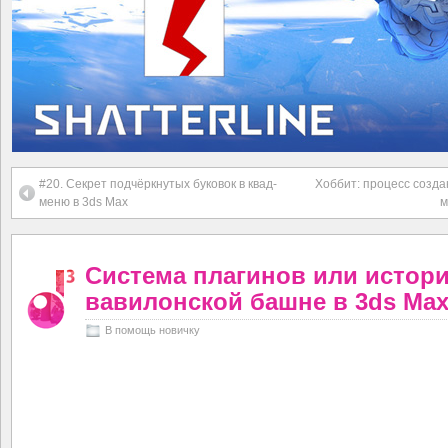
#20. Секрет подчёркнутых буковок в квад-
Хоббит: процесс созда
меню в 3ds Max
м
Система плагинов или истори
вавилонской башне в 3ds Ma
В помощь новичку