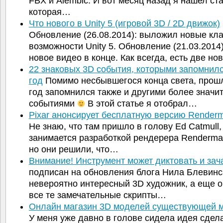
FBX и Alembic. И вот месяц назад я нашел ст
которая…
Что нового в Unity 5 (игровой 3D / 2D движок)
Обновление (26.08.2014): выложил новые кл
возможности Unity 5. Обновление (21.03.2014
новое видео в конце. Как всегда, есть две но
22 знаковых 3D события, которыми запомнил
год
Помимо несбывшегося конца света, прош
год запомнился также и другими более знач
событиями
В этой статье я отобрал…
Pixar анонсирует бесплатную версию Rende
Не знаю, что там пришло в голову Ed Catmull,
занимается разработкой рендерера Renderman
но они решили, что…
Внимание! Инструмент может диктовать и за
подписан на обновления блога Нила Блевинс
невероятно интересный 3D художник, а еще 
все те замечательные скрипты…
Онлайн магазин 3D моделей существующей 
У меня уже давно в голове сидела идея сдела