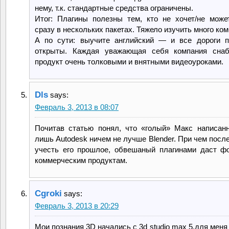
нему, т.к. стандартные средства ограничены.
Итог: Плагины полезны тем, кто не хочет/не може
сразу в нескольких пакетах. Тяжело изучить много ко
А по сути: выучите английский — и все дороги 
открыты. Каждая уважающая себя компания снаб
продукт очень толковыми и внятными видеоуроками.
Dls
says:
Февраль 3, 2013 в 08:07
Почитав статью понял, что «голый» Макс написан
лишь Autodesk ничем не лучше Blender. При чем посл
учесть его прошлое, обвешаный плагинами даст ф
коммерческим продуктам.
Cgroki
says:
Февраль 3, 2013 в 20:29
Мои познания 3D начались с 3d studio max 5,для меня