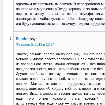
огромным не постяжимым пакетом.Я перепробовал мн
пакетов маю,модо,синьку.Везде хорошо,но за годы ра
привык к максу,плагины на любой вкус,физика,и 
анимация это майя,скульптинг збраш.Каждому свое,
его будут допиливать сколько смогут годами поддержк
Feodor
says:
Февраль 5, 2013 в 12:34
Знаете, раньше плагов было больше, намного боль
меньше и многие просто бесполезны. Если руки прямы
из правильного места, можно обходиться и без плаго
процесс затянется, но решать проблемы можно и без н
Другая проблема, почему приходится от них отк
считаю очень существенной, это то, что автодес
версии Макса, выключает поддержку старых 
предыдущих версий. Когда у тебя есть проект и мног
плагом. Вышла хорошая версия макса, ты рад перей
ещё того очень нужного плага, который т
используешь.Или ещё хуже — спустя время, этот 