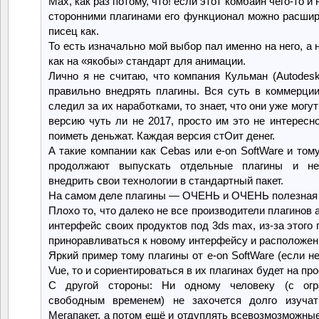
Max, как раз потому, что! если этот комбайн чего-то и н
сторонними плагинами его функционал можно расшир
писец как.
То есть изначально мой выбор пал именно на него, а 
как на «якобы» стандарт для анимации.
Лично я не считаю, что компания Кульман (Autodesk
правильно внедрять плагины. Вся суть в коммерции
следил за их наработками, то знает, что они уже могу
версию чуть ли не 2017, просто им это не интересно
поиметь деньжат. Каждая версия стОит денег.
А такие компании как Cebas или e-on SoftWare и том
продолжают выпускать отдельные плагины и не
внедрить свои технологии в стандартный пакет.
На самом деле плагины — ОЧЕНЬ и ОЧЕНЬ полезная
Плохо то, что далеко не все производители плагинов
интерфейс своих продуктов под 3ds max, из-за этого
приноравливаться к новому интерфейсу и расположен
Яркий пример тому плагины от e-on SoftWare (если н
Vue, то и сориентироваться в их плагинах будет на про
С другой стороны: Ни одному человеку (с огр
свободным временем) не захочется долго изучат
Мегапакет, а потом ещё и отдуплять всевозмозможные