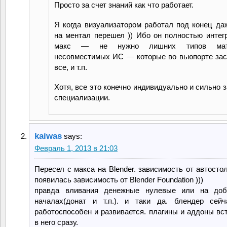
Просто за счет знаний как что работает.
Я когда визуализатором работал под конец да
на ментал перешел )) Ибо он полностью интег
макс — не нужно лишних типов мате
несовместимых ИС — которые во вьюпорте за
все, и т.п.
Хотя, все это конечно индивидуально и сильно з
специализации.
kaiwas
says:
Февраль 1, 2013 в 21:03
Пересел с макса на Blender. зависимость от автосто
появилась зависимость от Blender Foundation )))
правда вливания денежные нулевые или на доб
началах(донат и т.п.). и таки да. блендер сей
работоспособен и развивается. плагины и аддоны вс
в него сразу.