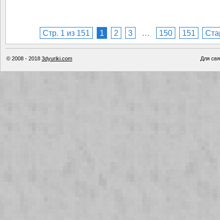
Стр. 1 из 151
1
2
3
…
150
151
Ста
© 2008 - 2018
3dyuriki.com
Для свя