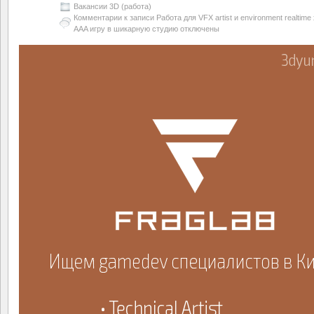
Вакансии 3D (работа)
Комментарии
к записи Работа для VFX artist и environment realtim
AAA игру в шикарную студию
отключены