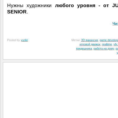
Нужны художники
любого уровня - от J
SENIOR
.
Чи
Posted by
yuriki
Метки:
3D вакансии
,
game develop
игровой движок
,
realtime
,
vfx 
тридешника
,
работа на дому
,
р