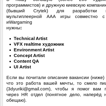
программистов) и дружную киевскую компан
(бывший Crytek) для разработки ш
мультиплеерной AAA игры совместно 
иWargaming
нужны
:
Technical Artist
VFX realtime художник
Environment Artist
Concept Artist
Content QA
UI Artist
Если вы почитали описание вакансии (ниже) 
что это работа вашей мечты, то смело п
(3dyuriki@gmail.com), чтобы я помог вам 
через HR отдел (понятное дело, наперёд 
обещаю).