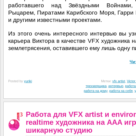
работавшего над Звёздными Войнами
Рыцарем, Пиратами Карибского Моря, Гарри
и другими известными проектами.
Из этого очень интересного интервью вы узн
карьера Виктора в качестве VFX художника н
землетрясения, оставившего ему лишь одну п
Чи
Posted by
yuriki
Метки:
vfx artist
,
Victor
трехмерщика
,
интервью
,
работа
работа на дому
,
работа на себя
,
Работа для VFX artist и envir
realtime художника на AAA игр
шикарную студию