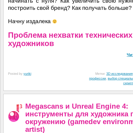
начинать с нуля? Как увеличить свою нужн
построить свой бренд? Как получать больше?
Начну издалека
Проблема нехватки технических
художников
Чи
Posted by
yuriki
Метки:
3D исследования
профессии
,
выбор специаль
скрип
Megascans и Unreal Engine 4:
инструменты для художника 
окружению (gamedev environ
artist)