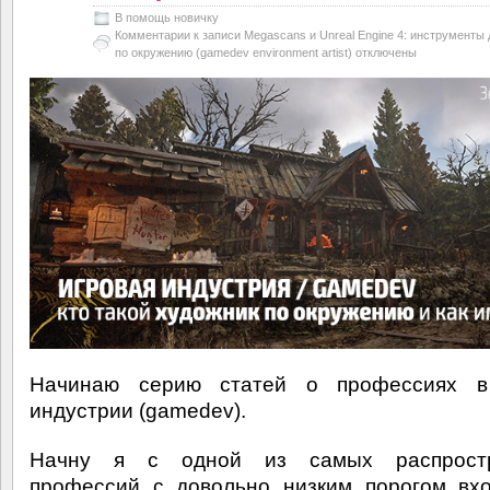
В помощь новичку
Комментарии
к записи Megascans и Unreal Engine 4: инструменты
по окружению (gamedev environment artist)
отключены
Начинаю серию статей о профессиях в
индустрии (gamedev).
Начну я с одной из самых распрост
профессий с довольно низким порогом вх