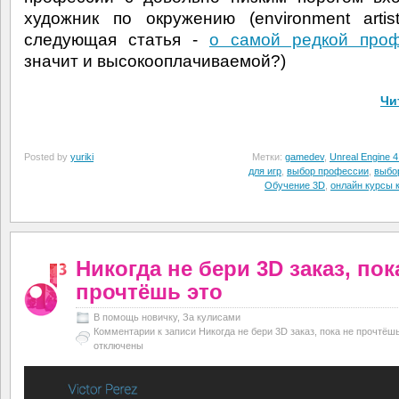
художник по окружению (environment artis
следующая статья -
о самой редкой про
значит и высокооплачиваемой?)
Чи
Posted by
yuriki
Метки:
gamedev
,
Unreal Engine 
для игр
,
выбор профессии
,
выбо
Обучение 3D
,
онлайн курсы 
Никогда не бери 3D заказ, пок
прочтёшь это
В помощь новичку
,
За кулисами
Комментарии
к записи Никогда не бери 3D заказ, пока не прочтёш
отключены